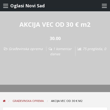
Oglasi Novi Sad
AKCIJA VEC OD 30 € m2
30.00
Građevinska oprema
1 komentar
75 pregleda, 0
danas
GRAĐEVINSKA OPREMA
AKCIJA VEC OD 30 € M2