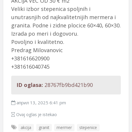
AKCIJA VEC OD 30 € m2
Veliki izbor stepenica spoljnih i
unutrasnjih od najkvalitetnijih mermera i
granita. Podne i zidne plocice 60×40, 60×30.
Izrada po meri i dogovoru.
Povoljno i kvalitetno.
Predrag Milovanovic
+381616620900
+381616040745
ID oglasa:
28767fb9bd421b90
април 13, 2025 6:41 pm
Ovaj oglas je istekao
akcija
granit
mermer
stepenice