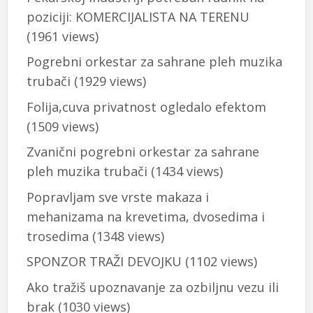
poziciji: KOMERCIJALISTA NA TERENU
(1961 views)
Pogrebni orkestar za sahrane pleh muzika
trubači
(1929 views)
Folija,cuva privatnost ogledalo efektom
(1509 views)
Zvanični pogrebni orkestar za sahrane
pleh muzika trubači
(1434 views)
Popravljam sve vrste makaza i
mehanizama na krevetima, dvosedima i
trosedima
(1348 views)
SPONZOR TRAŽI DEVOJKU
(1102 views)
Ako tražiš upoznavanje za ozbiljnu vezu ili
brak
(1030 views)