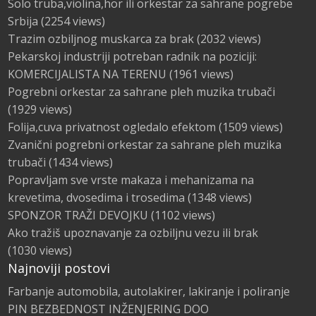
Solo truba,violina,hor ili orkestar za sahrane pogrebe
Srbija
(2254 views)
Trazim ozbiljnog muskarca za brak
(2032 views)
Pekarskoj industriji potreban radnik na poziciji:
KOMERCIJALISTA NA TERENU
(1961 views)
Pogrebni orkestar za sahrane pleh muzika trubači
(1929 views)
Folija,cuva privatnost ogledalo efektom
(1509 views)
Zvanični pogrebni orkestar za sahrane pleh muzika
trubači
(1434 views)
Popravljam sve vrste makaza i mehanizama na
krevetima, dvosedima i trosedima
(1348 views)
SPONZOR TRAŽI DEVOJKU
(1102 views)
Ako tražiš upoznavanje za ozbiljnu vezu ili brak
(1030 views)
Najnoviji postovi
Farbanje automobila, autolakirer, lakiranje i poliranje
PIN BEZBEDNOST INŽENJERING DOO