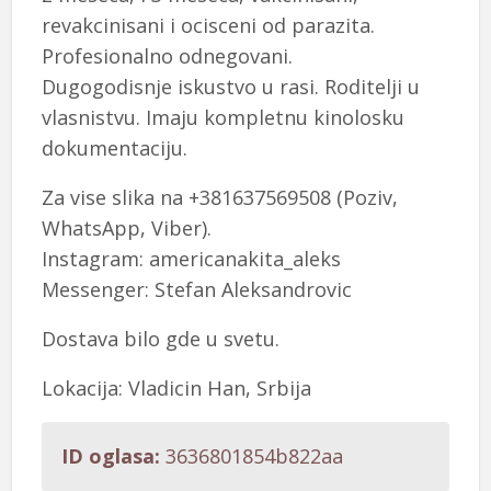
revakcinisani i ocisceni od parazita.
Profesionalno odnegovani.
Dugogodisnje iskustvo u rasi. Roditelji u
vlasnistvu. Imaju kompletnu kinolosku
dokumentaciju.
Za vise slika na +381637569508 (Poziv,
WhatsApp, Viber).
Instagram: americanakita_aleks
Messenger: Stefan Aleksandrovic
Dostava bilo gde u svetu.
Lokacija: Vladicin Han, Srbija
ID oglasa:
3636801854b822aa