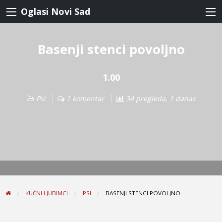
Oglasi Novi Sad
Basenji stenci povoljno
1.00
Psi
1 komentar
34 pregleda, 1 danas
KUĆNI LJUBIMCI
PSI
BASENJI STENCI POVOLJNO