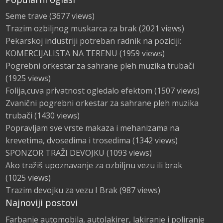
Seme trave
(3677 views)
Trazim ozbiljnog muskarca za brak
(2021 views)
Pekarskoj industriji potreban radnik na poziciji:
KOMERCIJALISTA NA TERENU
(1959 views)
Pogrebni orkestar za sahrane pleh muzika trubači
(1925 views)
Folija,cuva privatnost ogledalo efektom
(1507 views)
Zvanični pogrebni orkestar za sahrane pleh muzika
trubači
(1430 views)
Popravljam sve vrste makaza i mehanizama na
krevetima, dvosedima i trosedima
(1342 views)
SPONZOR TRAŽI DEVOJKU
(1093 views)
Ako tražiš upoznavanje za ozbiljnu vezu ili brak
(1025 views)
Trazim devojku za vezu I Brak
(987 views)
Najnoviji postovi
Farbanje automobila, autolakirer, lakiranje i poliranje