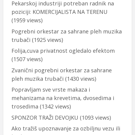
Pekarskoj industriji potreban radnik na
poziciji: KOMERCIJALISTA NA TERENU
(1959 views)
Pogrebni orkestar za sahrane pleh muzika
trubači
(1925 views)
Folija,cuva privatnost ogledalo efektom
(1507 views)
Zvanični pogrebni orkestar za sahrane
pleh muzika trubači
(1430 views)
Popravljam sve vrste makaza i
mehanizama na krevetima, dvosedima i
trosedima
(1342 views)
SPONZOR TRAŽI DEVOJKU
(1093 views)
Ako tražiš upoznavanje za ozbiljnu vezu ili