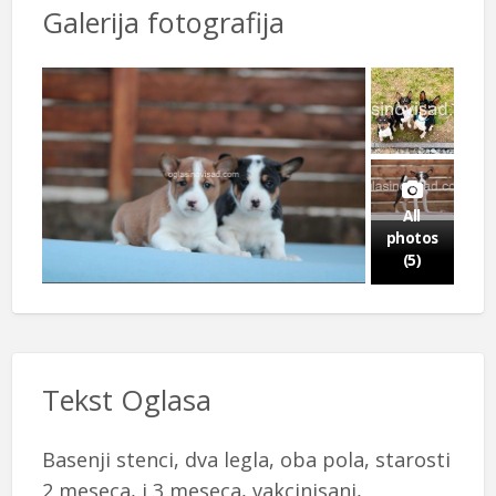
Galerija fotografija
All
photos
(5)
Tekst Oglasa
Basenji stenci, dva legla, oba pola, starosti
2 meseca, i 3 meseca, vakcinisani,