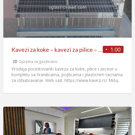
1.00
Kavezi za koke – kavezi za pilice – kavezi za zeceve
Oprema za gazdinstvo
Prodaja pocinkovanih kaveza za koke, pilice i zeceve u
kompletu sa hranilicama, pojilicama i plasticnim tacnama
za izdjubravanje. Web sajt. https://www.kavezi.rs/ Miša,
Veternik 064 00
[…]