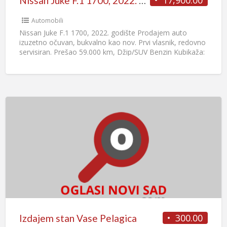
17,900.00
Nissan Juke F.1 1700, 2022. godište
Automobili
Nissan Juke F.1 1700, 2022. godište Prodajem auto
izuzetno očuvan, bukvalno kao nov. Prvi vlasnik, redovno
servisiran. Prešao 59.000 km, Džip/SUV Benzin Kubikaža:
999 cm3
[…]
300.00
Izdajem stan Vase Pelagica