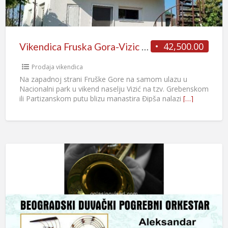
42,500.00
Vikendica Fruska Gora-Vizic 62m2,8.5ari placa
Prodaja vikendica
Na zapadnoj strani Fruške Gore na samom ulazu u
Nacionalni park u vikend naselju Vizić na tzv. Grebenskom
ili Partizanskom putu blizu manastira Đipša nalazi
[…]