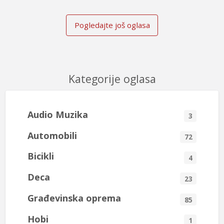
Pogledajte još oglasa
Kategorije oglasa
Audio Muzika
3
Automobili
72
Bicikli
4
Deca
23
Građevinska oprema
85
Hobi
1