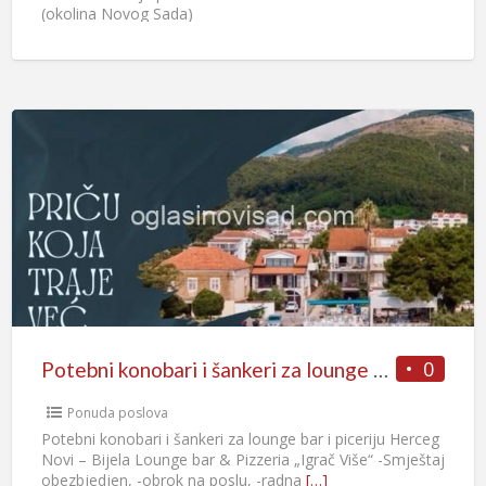
(okolina Novog Sada)
0
Potebni konobari i šankeri za lounge bar i piceriju Herceg Novi – Bijela
Ponuda poslova
Potebni konobari i šankeri za lounge bar i piceriju Herceg
Novi – Bijela Lounge bar & Pizzeria „Igrač Više“ -Smještaj
obezbjedjen, -obrok na poslu, -radna
[…]