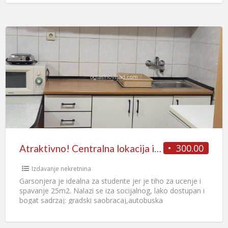
300.00
Atraktivno! Centralna lokacija iza socijalnog a tiho i udobno za zivot.
Izdavanje nekretnina
Garsonjera je idealna za studente jer je tiho za ucenje i
spavanje 25m2. Nalazi se iza socijalnog, lako dostupan i
bogat sadrzaj: gradski saobracaj,autobuska
stanica,fakulteti,restorani,kafici.
[…]