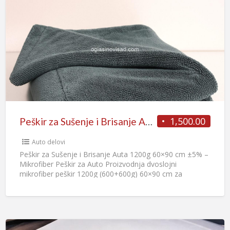
1,500.00
Peškir za Sušenje i Brisanje Auta 1200g 60×90 cm ±5% – Mikrofiber Peškir za Auto
Auto delovi
Peškir za Sušenje i Brisanje Auta 1200g 60×90 cm ±5% –
Mikrofiber Peškir za Auto Proizvodnja dvoslojni
mikrofiber peškir 1200g (600+600g) 60×90 cm za
sušenje,
[…]