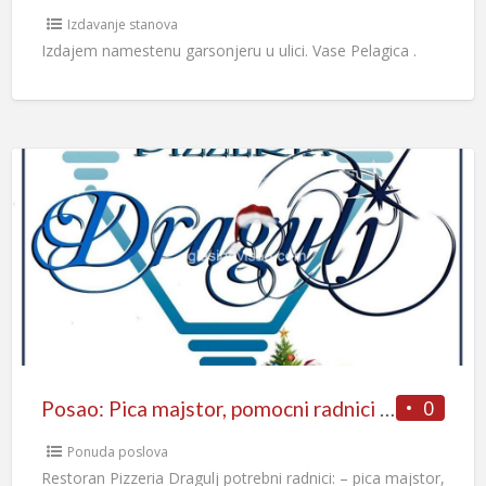
Izdavanje stanova
Izdajem namestenu garsonjeru u ulici. Vase Pelagica .
0
Posao: Pica majstor, pomocni radnici u kuhinji, šankeri i konobari
Ponuda poslova
Restoran Pizzeria Dragulj potrebni radnici: – pica majstor,