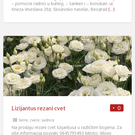
– pomocni radnici u kuhinji, – šankeri i – konobari. ul.
Kneza Viseslava 29g. Skojevsko naselje, Beograd
[…]
0
Lizijantus rezani cvet
Seme, cveće, sadnice
Na prodaju rezani cvet lizijantusa u različitim bojama. Za
više informacija pozvati: 0645795493 Mesto: Vilovo