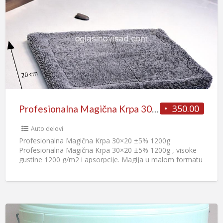
350.00
Profesionalna Magična Krpa 30×20 ±5% 1200g
Auto delovi
Profesionalna Magična Krpa 30×20 ±5% 1200g
Profesionalna Magična Krpa 30×20 ±5% 1200g , visoke
gustine 1200 g/m2 i apsorpcije. Magija u malom formatu
– mikrofiber
[…]