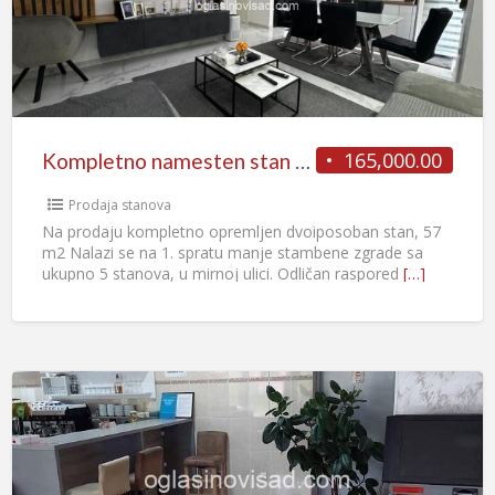
165,000.00
Kompletno namesten stan na odlicnoj lokaciji
Prodaja stanova
Na prodaju kompletno opremljen dvoiposoban stan, 57
m2 Nalazi se na 1. spratu manje stambene zgrade sa
ukupno 5 stanova, u mirnoj ulici. Odličan raspored
[…]