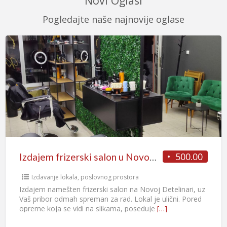
Novi Oglasi
Pogledajte naše najnovije oglase
500.00
Izdajem frizerski salon u Novom Sadu na Novoj Detelinari
Izdavanje lokala, poslovnog prostora
Izdajem namešten frizerski salon na Novoj Detelinari, uz
Vaš pribor odmah spreman za rad. Lokal je ulični. Pored
opreme koja se vidi na slikama, poseduje
[…]