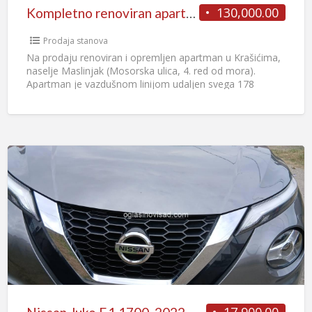
130,000.00
Kompletno renoviran apartman sa pogledom na Boku – Krašići (52m²)
Prodaja stanova
Na prodaju renoviran i opremljen apartman u Krašićima,
naselje Maslinjak (Mosorska ulica, 4. red od mora).
Apartman je vazdušnom linijom udaljen svega 178
metara od
[…]