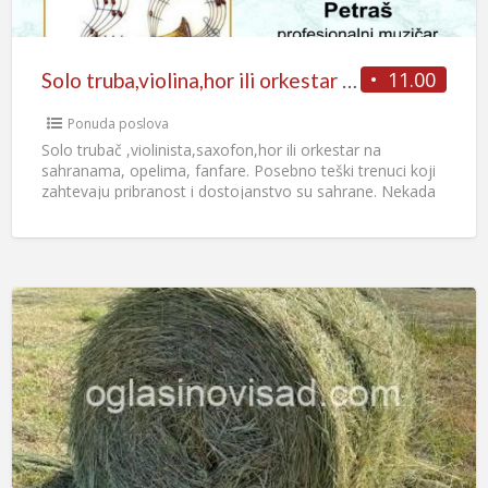
11.00
Solo truba,violina,hor ili orkestar za sahrane pogrebe Srbija
Ponuda poslova
Solo trubač ,violinista,saxofon,hor ili orkestar na
sahranama, opelima, fanfare. Posebno teški trenuci koji
zahtevaju pribranost i dostojanstvo su sahrane. Nekada
je posebno teško, ali ujedno
[…]