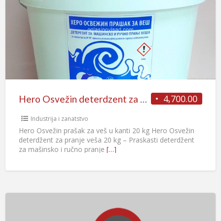
4,700.00
Hero Osvežin deterdzent za pranje veša u kanti 20 kg
Industrija i zanatstvo
Hero Osvežin prašak za veš u kanti 20 kg Hero Osvežin
deterdžent za pranje veša 20 kg – Praskasti deterdžent
za mašinsko i ručno pranje
[…]