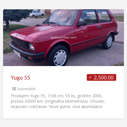
2,500.00
Yugo 55
Automobili
Prodajem Yugo 55, 1106 cm, 55 ks, godište 2000.,
prešao 32000 km. (originalna kilometraža). Očuvan,
negovan i održavan. Nove gume, novi akumulator.
Redovno servisiran. Registrovan
[…]