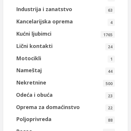
Industrija i zanatstvo
63
Kancelarijska oprema
4
Kućni ljubimci
1765
Lični kontakti
24
Motocikli
1
Nameštaj
44
Nekretnine
500
Odeća i obuća
23
Oprema za domaćinstvo
22
Poljoprivreda
88