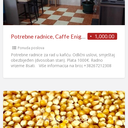
1,000.00
Potrebne radnice, Caffe Enigma
Ponuda poslova
Potrebne radnice za rad u kafiću. Odlični uslovi, smještaj
obezbijeđen (dvosoban stan). Plata 1000€. Radno
vrijeme 8sati. Više informacija na broj +38267212308
viber /
[…]