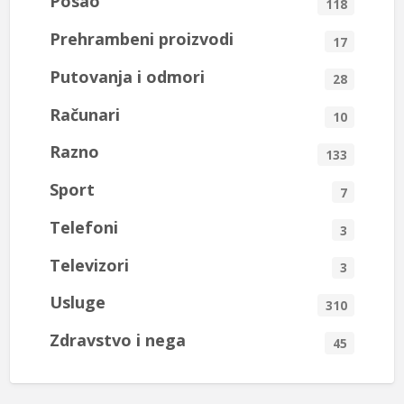
Posao
118
Prehrambeni proizvodi
17
Putovanja i odmori
28
Računari
10
Razno
133
Sport
7
Telefoni
3
Televizori
3
Usluge
310
Zdravstvo i nega
45