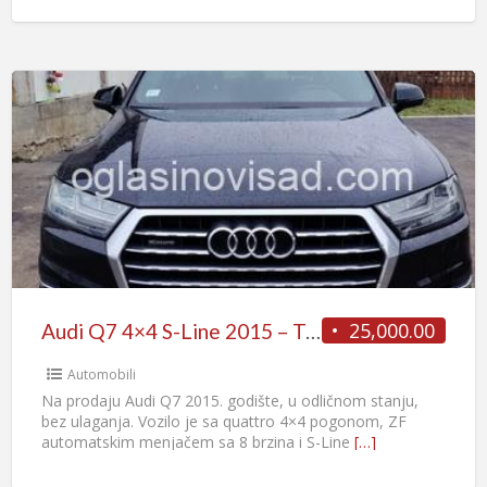
25,000.00
Audi Q7 4×4 S-Line 2015 – TOP OPREMA
Automobili
Na prodaju Audi Q7 2015. godište, u odličnom stanju,
bez ulaganja. Vozilo je sa quattro 4×4 pogonom, ZF
automatskim menjačem sa 8 brzina i S-Line
[…]