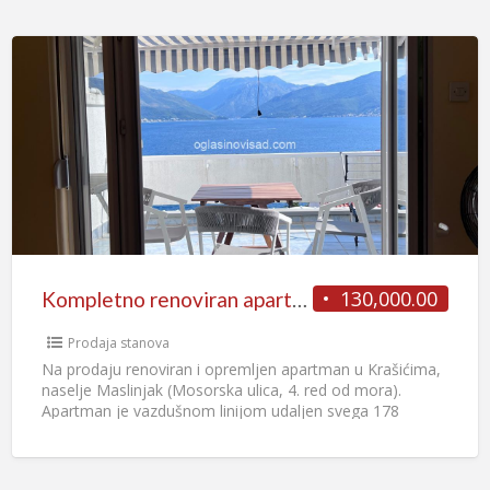
130,000.00
Kompletno renoviran apartman sa pogledom na Boku – Krašići (52m²)
Prodaja stanova
Na prodaju renoviran i opremljen apartman u Krašićima,
naselje Maslinjak (Mosorska ulica, 4. red od mora).
Apartman je vazdušnom linijom udaljen svega 178
metara od
[…]