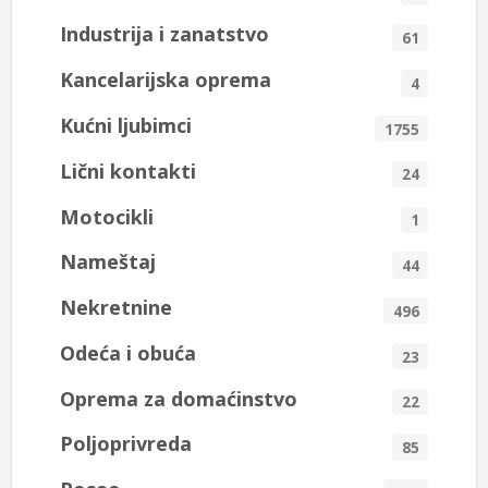
Industrija i zanatstvo
61
Kancelarijska oprema
4
Kućni ljubimci
1755
Lični kontakti
24
Motocikli
1
Nameštaj
44
Nekretnine
496
Odeća i obuća
23
Oprema za domaćinstvo
22
Poljoprivreda
85