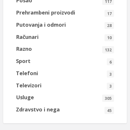
Posao
117
Prehrambeni proizvodi
17
Putovanja i odmori
28
Računari
10
Razno
132
Sport
6
Telefoni
3
Televizori
3
Usluge
305
Zdravstvo i nega
45