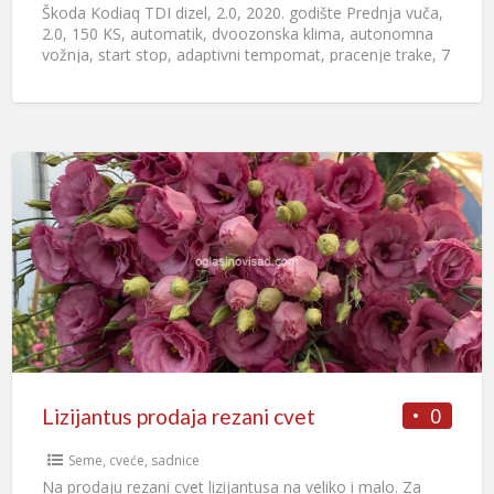
Škoda Kodiaq TDI dizel, 2.0, 2020. godište Prednja vuča,
2.0, 150 KS, automatik, dvoozonska klima, autonomna
vožnja, start stop, adaptivni tempomat, pracenje trake, 7
sedista,
[…]
0
Lizijantus prodaja rezani cvet
Seme, cveće, sadnice
Na prodaju rezani cvet lizijantusa na veliko i malo. Za