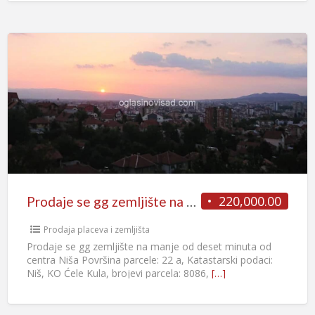
220,000.00
Prodaje se gg zemljište na manje od deset minuta od centra Niša
Prodaja placeva i zemljišta
Prodaje se gg zemljište na manje od deset minuta od
centra Niša Površina parcele: 22 a, Katastarski podaci:
Niš, KO Ćele Kula, brojevi parcela: 8086,
[…]