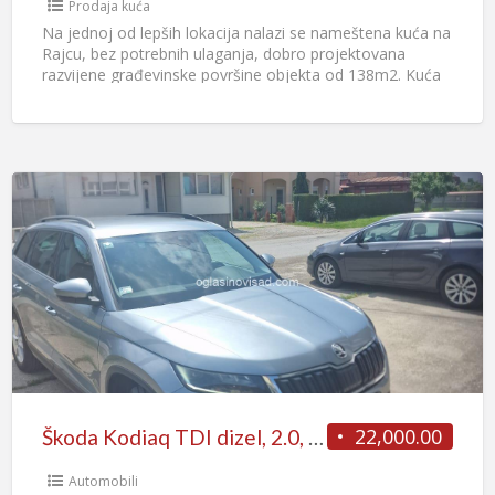
Prodaja kuća
Na jednoj od lepših lokacija nalazi se nameštena kuća na
Rajcu, bez potrebnih ulaganja, dobro projektovana
razvijene građevinske površine objekta od 138m2. Kuća
je uknjižena
[…]
22,000.00
Škoda Kodiaq TDI dizel, 2.0, 2020. godište
Automobili