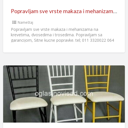
Popravljam sve vrste makaza i mehanizama na krevetima, dvosedima i trosedima
Nameštaj
Popravljam sve vrste makaza i mehanizama na
krevetima, dvosedima i trosedima. Popravljam sa
garancijom, Sitne kucne popravke. tel; 011 3320022 064
6512685, 0654447100 Majstor Bane