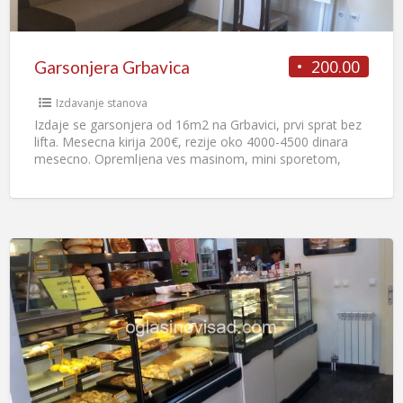
200.00
Garsonjera Grbavica
Izdavanje stanova
Izdaje se garsonjera od 16m2 na Grbavici, prvi sprat bez
lifta. Mesecna kirija 200€, rezije oko 4000-4500 dinara
mesecno. Opremljena ves masinom, mini sporetom,
friziderom,
[…]