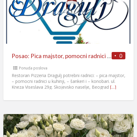
0
Posao: Pica majstor, pomocni radnici u kuhinji, šankeri i konobari
Ponuda poslova
Restoran Pizzeria Dragulj potrebni radnici: – pica majstor,
– pomocni radnici u kuhinji, – šankeri i – konobari. ul.
Kneza Viseslava 29g. Skojevsko naselje, Beograd
[…]