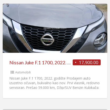
17,900.00
Nissan Juke F.1 1700, 2022. godište
Automobili
Nissan Juke F.1 1700, 2022. godište Prodajem auto
izuzetno očuvan, bukvalno kao nov. Prvi vlasnik, redovno
servisiran. Prešao 59.000 km, Džip/SUV Benzin Kubikaža:
999 cm3
[…]