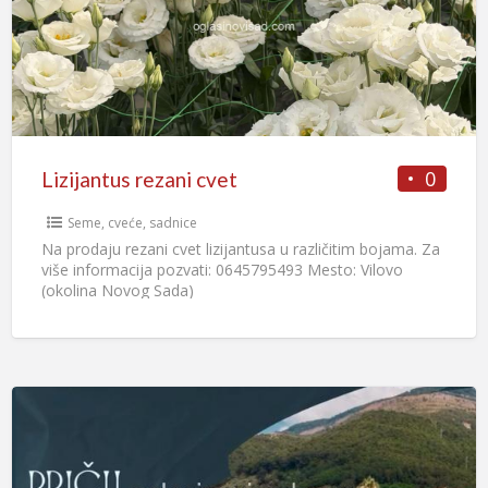
0
Lizijantus rezani cvet
Seme, cveće, sadnice
Na prodaju rezani cvet lizijantusa u različitim bojama. Za
više informacija pozvati: 0645795493 Mesto: Vilovo
(okolina Novog Sada)