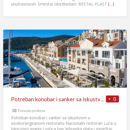
unutrasnjosti. Smestaj obezbedjen. BESTAL PLAST
[…]
0
Potreban konobar i sanker sa iskustvom u visokorangiranom restoranu
Ponuda poslova
Potreban konobar i sanker sa iskustvom u
visokorangiranom restoranu Nacionalni restoran Luča u
luksuznoj marini Lustica bay Vrhunska plata i smještaj.