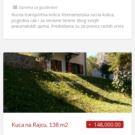
Oprema za gazdinstvo
Rucna transportna kolica Višenamenska rucna kolica,
pogodna cak i za neravne terene zbog svojih
pneumatskih guma. Predvidjena su za prevoz raznih vrsta
roba i dobara
[…]
148,000.00
Kuca na Rajcu, 138 m2