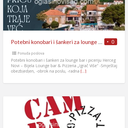
0
Potebni konobari i šankeri za lounge bar i piceriju Herceg Novi – Bijela
Ponuda poslova
Potebni konobari i šankeri za lounge bar i piceriju Herceg
Novi – Bijela Lounge bar & Pizzeria „Igrač Više“ -Smještaj
obezbjedjen, -obrok na poslu, -radna
[…]