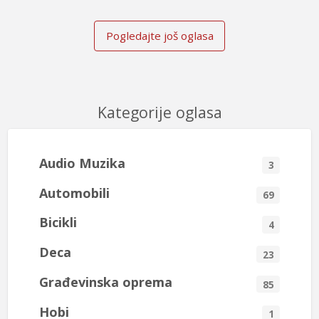
Pogledajte još oglasa
Kategorije oglasa
Audio Muzika
3
Automobili
69
Bicikli
4
Deca
23
Građevinska oprema
85
Hobi
1