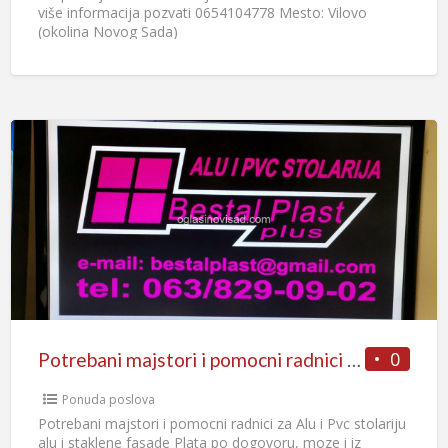
više informacija pozvati 0654104778 Mesto: Vilovo
(okolina Novog Sada)
0
Potrebani majstori i pomocni radnici za Alu i Pvc stolariju alu i staklene fasade
Ponuda poslova
Potrebani majstori i pomocni radnici za Alu i Pvc stolariju
alu i staklene fasade Plata po dogovoru, moze i iz