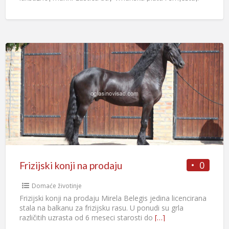
Obrok u sklopu smjene.
[…]
0
Frizijski konji na prodaju
Domaće životinje
Frizijski konji na prodaju Mirela Belegis jedina licencirana
stala na balkanu za frizijsku rasu. U ponudi su grla
različitih uzrasta od 6 meseci starosti do
[…]