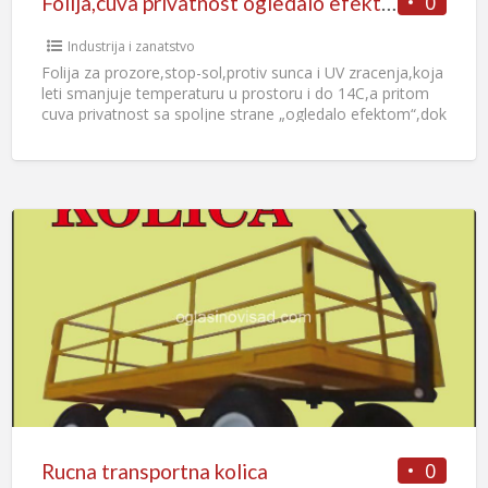
0
Folija,cuva privatnost ogledalo efektom
Industrija i zanatstvo
Folija za prozore,stop-sol,protiv sunca i UV zracenja,koja
leti smanjuje temperaturu u prostoru i do 14C,a pritom
cuva privatnost sa spoljne strane „ogledalo efektom“,dok
se spoljna
[…]
0
Rucna transportna kolica