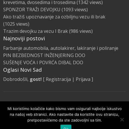
krevetima, dvosedima i trosedima
(1342 views)
SPONZOR TRAŽI DEVOJKU
(1093 views)
Ako tražiš upoznavanje za ozbiljnu vezu ili brak
(1025 views)
Trazim devojku za vezu I Brak
(986 views)
Najnoviji postovi
Farbanje automobila, autolakirer, lakiranje i poliranje
PIN BEZBEDNOST INŽENJERING DOO
SUŠENJE VOĆA I POVRĆA DIBAL DOO
Oglasi Novi Sad
Dobrodošli,
gost!
[
Registracija
|
Prijava
]
Naslovna
Kategorije Oglasa
Promocije
Mi koristimo kolačiće kako bismo vam osigurali najbolje iskustvo
Pravila i smernice
na našoj veb stranici. Ako nastavite da koristite ovu stranicu,
pretpostavićemo da ste zadovoljni sa tim.
© Oglasi Novi Sad 2020 | Sva prava zadržana.
Ok