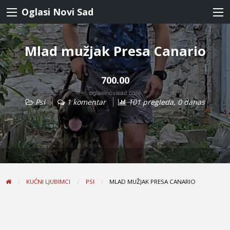
Oglasi Novi Sad
Mlad mužjak Presa Canario
700.00
Psi
1 komentar
101 pregleda, 0 danas
KUĆNI LJUBIMCI
PSI
MLAD MUŽJAK PRESA CANARIO