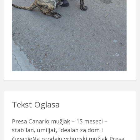
Tekst Oglasa
Presa Canario mužjak – 15 meseci –
stabilan, umiljat, idealan za dom i
čuvanjeNa prodaju vrhunski mužjak Presa