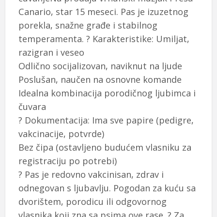
Canario, star 15 meseci. Pas je izuzetnog
porekla, snažne građe i stabilnog
temperamenta. ? Karakteristike: Umiljat,
razigran i veseo
Odlično socijalizovan, naviknut na ljude
Poslušan, naučen na osnovne komande
Idealna kombinacija porodičnog ljubimca i
čuvara
? Dokumentacija: Ima sve papire (pedigre,
vakcinacije, potvrde)
Bez čipa (ostavljeno budućem vlasniku za
registraciju po potrebi)
? Pas je redovno vakcinisan, zdrav i
odnegovan s ljubavlju. Pogodan za kuću sa
dvorištem, porodicu ili odgovornog
vlasnika koji zna sa psima ove rase. ? Za