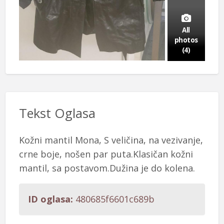
All
photos
(4)
Tekst Oglasa
Kožni mantil Mona, S veličina, na vezivanje,
crne boje, nošen par puta.Klasičan kožni
mantil, sa postavom.Dužina je do kolena.
ID oglasa:
480685f6601c689b