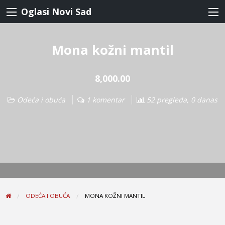
Oglasi Novi Sad
Mona kožni mantil
8,000.00
Odeća i obuća
1 komentar
52 pregleda, 0 danas
ODEĆA I OBUĆA
MONA KOŽNI MANTIL