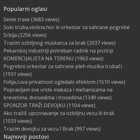
Popularni oglasi
Seme trave
(3683 views)
Solo truba,violina,hor ili orkestar za sahrane pogrebe
Srbija
(2256 views)
Trazim ozbiljnog muskarca za brak
(2037 views)
Pekarskoj industriji potreban radnik na poziciji:
KOMERCIJALISTA NA TERENU
(1963 views)
Pogrebni orkestar za sahrane pleh muzika trubači
(1931 views)
Folija,cuva privatnost ogledalo efektom
(1510 views)
Popravljam sve vrste makaza i mehanizama na
krevetima, dvosedima i trosedima
(1349 views)
SPONZOR TRAŽI DEVOJKU
(1104 views)
Ako tražiš upoznavanje za ozbiljnu vezu ili brak
(1033 views)
Trazim devojku za vezu I Brak
(997 views)
Najnoviji postovi