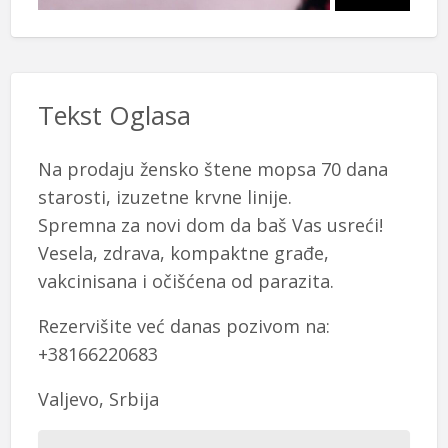
Tekst Oglasa
Na prodaju žensko štene mopsa 70 dana
starosti, izuzetne krvne linije.
Spremna za novi dom da baš Vas usreći!
Vesela, zdrava, kompaktne građe,
vakcinisana i očišćena od parazita.
Rezervišite već danas pozivom na:
+38166220683
Valjevo, Srbija