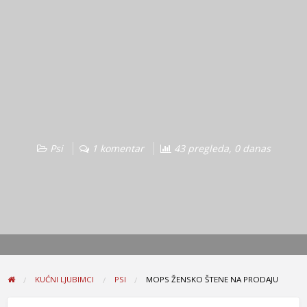
Psi
1 komentar
43 pregleda, 0 danas
KUĆNI LJUBIMCI
PSI
MOPS ŽENSKO ŠTENE NA PRODAJU