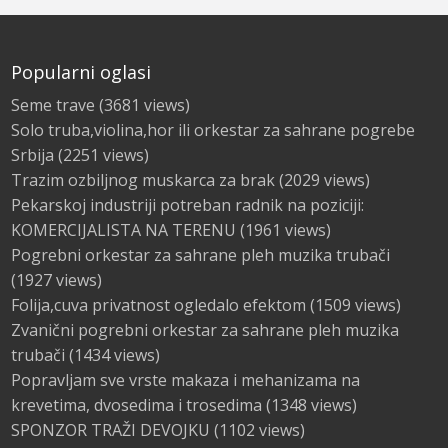
Popularni oglasi
Seme trave
(3681 views)
Solo truba,violina,hor ili orkestar za sahrane pogrebe
Srbija
(2251 views)
Trazim ozbiljnog muskarca za brak
(2029 views)
Pekarskoj industriji potreban radnik na poziciji:
KOMERCIJALISTA NA TERENU
(1961 views)
Pogrebni orkestar za sahrane pleh muzika trubači
(1927 views)
Folija,cuva privatnost ogledalo efektom
(1509 views)
Zvanični pogrebni orkestar za sahrane pleh muzika
trubači
(1434 views)
Popravljam sve vrste makaza i mehanizama na
krevetima, dvosedima i trosedima
(1348 views)
SPONZOR TRAŽI DEVOJKU
(1102 views)