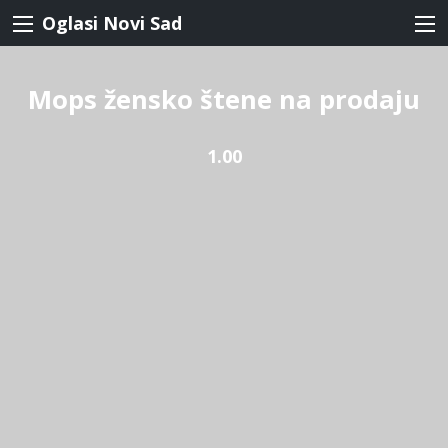
Oglasi Novi Sad
Mops žensko štene na prodaju
1.00