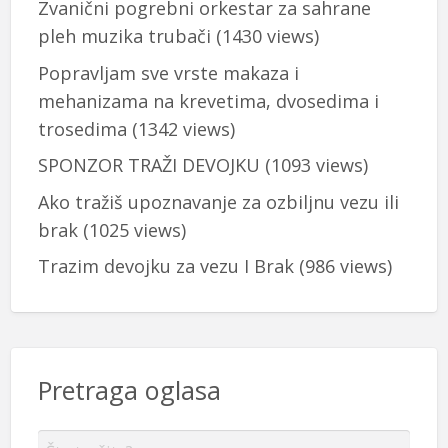
Zvanični pogrebni orkestar za sahrane
pleh muzika trubači
(1430 views)
Popravljam sve vrste makaza i
mehanizama na krevetima, dvosedima i
trosedima
(1342 views)
SPONZOR TRAŽI DEVOJKU
(1093 views)
Ako tražiš upoznavanje za ozbiljnu vezu ili
brak
(1025 views)
Trazim devojku za vezu I Brak
(986 views)
Pretraga oglasa