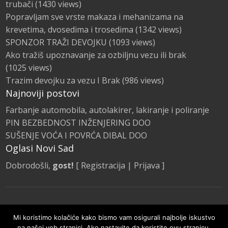
trubači
(1430 views)
Popravljam sve vrste makaza i mehanizama na
krevetima, dvosedima i trosedima
(1342 views)
SPONZOR TRAŽI DEVOJKU
(1093 views)
Ako tražiš upoznavanje za ozbiljnu vezu ili brak
(1025 views)
Trazim devojku za vezu I Brak
(986 views)
Najnoviji postovi
Farbanje automobila, autolakirer, lakiranje i poliranje
PIN BEZBEDNOST INŽENJERING DOO
SUŠENJE VOĆA I POVRĆA DIBAL DOO
Oglasi Novi Sad
Dobrodošli,
gost!
[
Registracija
|
Prijava
]
Naslovna
Kategorije Oglasa
Promocije
Mi koristimo kolačiće kako bismo vam osigurali najbolje iskustvo
Pravila i smernice
na našoj veb stranici. Ako nastavite da koristite ovu stranicu,