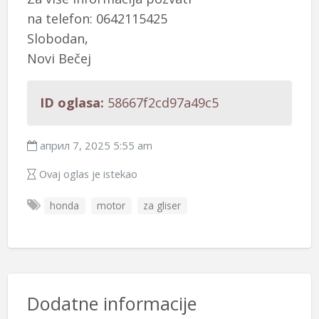
na telefon: 0642115425
Slobodan,
Novi Bečej
ID oglasa:
58667f2cd97a49c5
април 7, 2025 5:55 am
Ovaj oglas je istekao
honda
motor
za gliser
Dodatne informacije