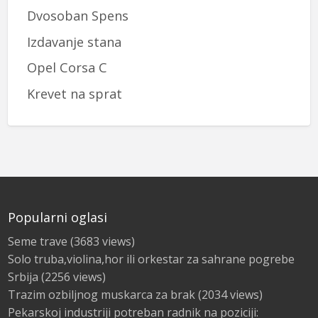
Dvosoban Spens
Izdavanje stana
Opel Corsa C
Krevet na sprat
Popularni oglasi
Seme trave
(3683 views)
Solo truba,violina,hor ili orkestar za sahrane pogrebe
Srbija
(2256 views)
Trazim ozbiljnog muskarca za brak
(2034 views)
Pekarskoj industriji potreban radnik na poziciji: