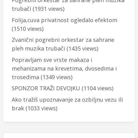
Pogrebni orkestar za sahrane pleh muzika
trubači
(1931 views)
Folija,cuva privatnost ogledalo efektom
(1510 views)
Zvanični pogrebni orkestar za sahrane
pleh muzika trubači
(1435 views)
Popravljam sve vrste makaza i
mehanizama na krevetima, dvosedima i
trosedima
(1349 views)
SPONZOR TRAŽI DEVOJKU
(1104 views)
Ako tražiš upoznavanje za ozbiljnu vezu ili
brak
(1033 views)