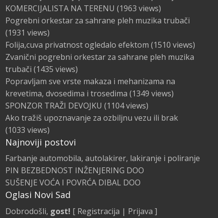
KOMERCIJALISTA NA TERENU
(1963 views)
Pogrebni orkestar za sahrane pleh muzika trubači
(1931 views)
Folija,cuva privatnost ogledalo efektom
(1510 views)
Zvanični pogrebni orkestar za sahrane pleh muzika
trubači
(1435 views)
Popravljam sve vrste makaza i mehanizama na
krevetima, dvosedima i trosedima
(1349 views)
SPONZOR TRAŽI DEVOJKU
(1104 views)
Ako tražiš upoznavanje za ozbiljnu vezu ili brak
(1033 views)
Najnoviji postovi
Farbanje automobila, autolakirer, lakiranje i poliranje
PIN BEZBEDNOST INŽENJERING DOO
SUŠENJE VOĆA I POVRĆA DIBAL DOO
Oglasi Novi Sad
Dobrodošli,
gost!
[
Registracija
|
Prijava
]