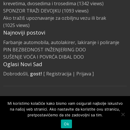
krevetima, dvosedima i trosedima
(1342 views)
SPONZOR TRAŽI DEVOJKU
(1093 views)
Ako tražiš upoznavanje za ozbiljnu vezu ili brak
(1025 views)
Najnoviji postovi
Farbanje automobila, autolakirer, lakiranje i poliranje
PIN BEZBEDNOST INŽENJERING DOO
SUŠENJE VOĆA I POVRĆA DIBAL DOO
Oglasi Novi Sad
Dobrodošli,
gost!
[
Registracija
|
Prijava
]
Naslovna
Kategorije Oglasa
Promocije
Mi koristimo kolačiće kako bismo vam osigurali najbolje iskustvo
Pravila i smernice
na našoj veb stranici. Ako nastavite da koristite ovu stranicu,
pretpostavićemo da ste zadovoljni sa tim.
© Oglasi Novi Sad 2020 | Sva prava zadržana.
Ok