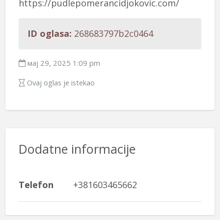
https://pudlepomerancidjokovic.com/
ID oglasa:
268683797b2c0464
мај 29, 2025 1:09 pm
Ovaj oglas je istekao
Dodatne informacije
Telefon
+381603465662