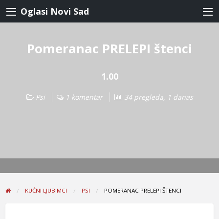
Oglasi Novi Sad
Pomeranac PRELEPI štenci
1.00
Psi
1 komentar
34 pregleda, 1 danas
KUĆNI LJUBIMCI
PSI
POMERANAC PRELEPI ŠTENCI