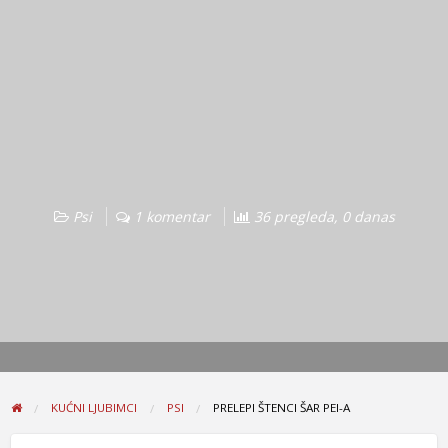
Psi
1 komentar
36 pregleda, 0 danas
KUĆNI LJUBIMCI
PSI
PRELEPI ŠTENCI ŠAR PEI-A