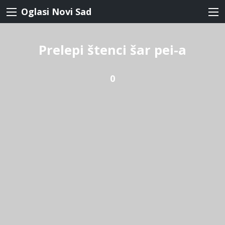
Oglasi Novi Sad
Prelepi štenci šar pei-a
0