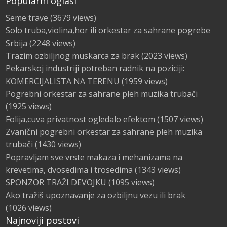
Popularni oglasi
Seme trave
(3679 views)
Solo truba,violina,hor ili orkestar za sahrane pogrebe
Srbija
(2248 views)
Trazim ozbiljnog muskarca za brak
(2023 views)
Pekarskoj industriji potreban radnik na poziciji:
KOMERCIJALISTA NA TERENU
(1959 views)
Pogrebni orkestar za sahrane pleh muzika trubači
(1925 views)
Folija,cuva privatnost ogledalo efektom
(1507 views)
Zvanični pogrebni orkestar za sahrane pleh muzika
trubači
(1430 views)
Popravljam sve vrste makaza i mehanizama na
krevetima, dvosedima i trosedima
(1343 views)
SPONZOR TRAŽI DEVOJKU
(1095 views)
Ako tražiš upoznavanje za ozbiljnu vezu ili brak
(1026 views)
Najnoviji postovi