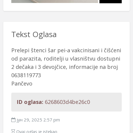
Tekst Oglasa
Prelepi štenci šar pei-a vakcinisani i čišćeni
od parazita, roditelji u vlasništvu dostupni
2 dečaka i 3 devojčice, informacije na broj
0638119773
Pančevo
ID oglasa:
6268603d4be26c0
јун 29, 2025 2:57 pm
Ovaj oglas je istekao