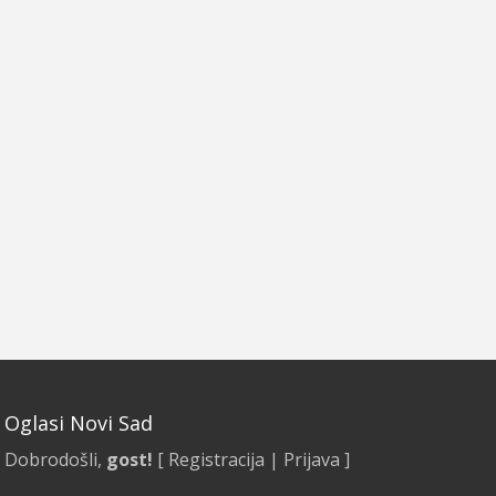
Oglasi Novi Sad
Dobrodošli,
gost!
[
Registracija
|
Prijava
]