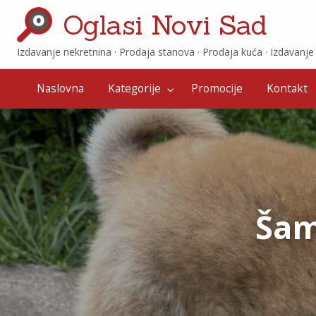
Oglasi Novi Sad
Izdavanje nekretnina · ‎Prodaja stanova · ‎Prodaja kuća · ‎Izdavanj
Promocije
Kontakt
Naslovna
Kategorije
Promocije
Kontakt
Šam