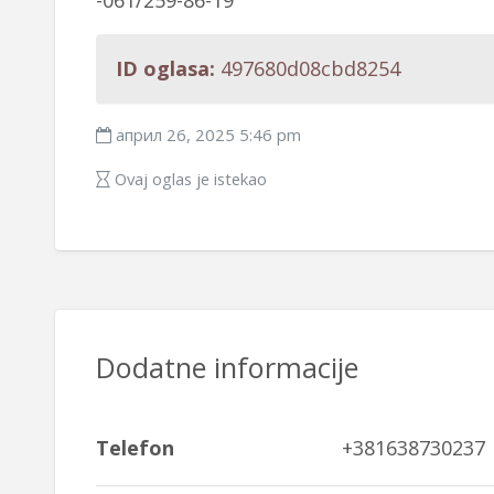
-061/259-86-19
ID oglasa:
497680d08cbd8254
април 26, 2025 5:46 pm
Ovaj oglas je istekao
Dodatne informacije
Telefon
+381638730237