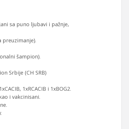
ni sa puno ljubavi i pažnje,
a preuzimanje).
ionalni šampion).
ion Srbije (CH SRB)
 1xCACIB, 1xRCACIB i 1xBOG2.
ao i vakcinisani.
ne.
: