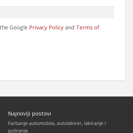
 the Google
Privacy Policy
and
Terms of
Najnoviji postovi
Farbanje automobila, autolakirer, lakiranje i
poliranje