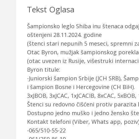
Tekst Oglasa
Šampionsko leglo Shiba inu štenaca odgaja
oštenjeni 28.11.2024. godine
(štenci stari nepunih 5 meseci, spremni z
Otac Byron, mužjak šampionskog porekla
(otac uvezen iz Rusije, višestruki internac
Byron titule:
-Juniorski šampion Srbije (JCH SRB), Šamp
i šampion Bosne i Hercegovine (CH BiH).
3xJBOB, 3xJCAC, 1xJCACIB, 8xCAC, 5xBOB,
Štenci su redovno čišćeni protiv parazita k
Dostupno jedno muško i jedno žensko šte
Kontakt telefoni (Viber, Whats app, poziv)
-065/510-55-22