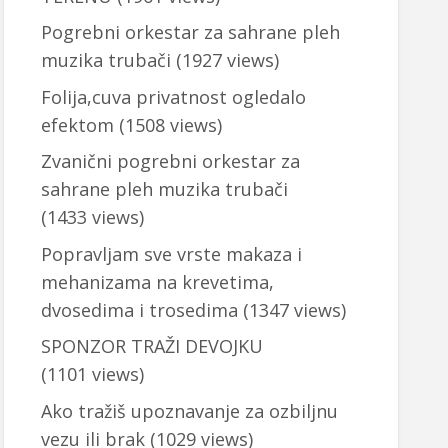
Pogrebni orkestar za sahrane pleh
muzika trubači
(1927 views)
Folija,cuva privatnost ogledalo
efektom
(1508 views)
Zvanični pogrebni orkestar za
sahrane pleh muzika trubači
(1433 views)
Popravljam sve vrste makaza i
mehanizama na krevetima,
dvosedima i trosedima
(1347 views)
SPONZOR TRAŽI DEVOJKU
(1101 views)
Ako tražiš upoznavanje za ozbiljnu
vezu ili brak
(1029 views)