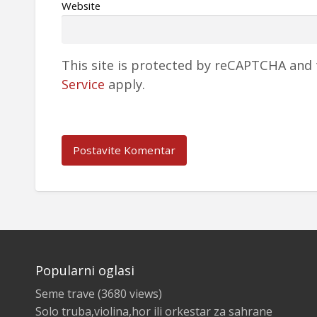
Website
This site is protected by reCAPTCHA and
Service
apply.
Popularni oglasi
Seme trave
(3680 views)
Solo truba,violina,hor ili orkestar za sahrane