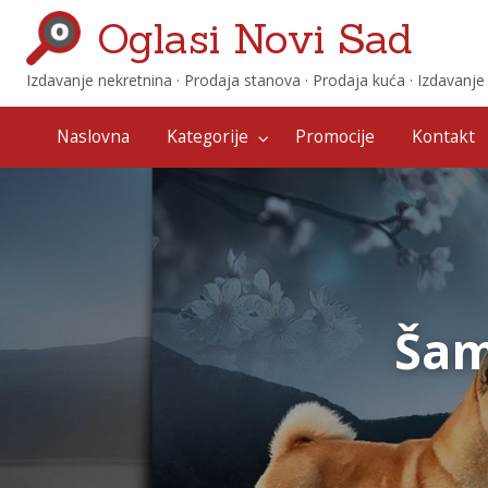
Oglasi Novi Sad
Izdavanje nekretnina · ‎Prodaja stanova · ‎Prodaja kuća · ‎Izdavanj
Promocije
Kontakt
Naslovna
Kategorije
Promocije
Kontakt
Šam