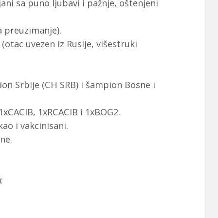
ni sa puno ljubavi i pažnje, oštenjeni
a preuzimanje).
tac uvezen iz Rusije, višestruki
ion Srbije (CH SRB) i šampion Bosne i
 1xCACIB, 1xRCACIB i 1xBOG2.
ao i vakcinisani.
ne.
: