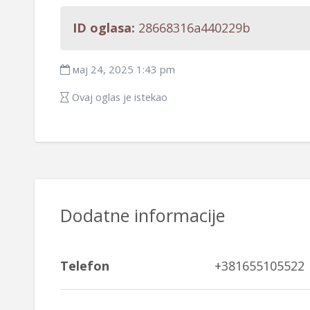
ID oglasa:
28668316a440229b
мај 24, 2025 1:43 pm
Ovaj oglas je istekao
Dodatne informacije
Telefon
+381655105522