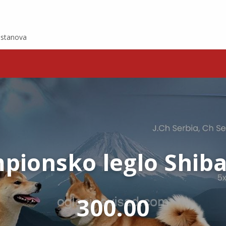
e stanova
pionsko leglo Shiba
300.00