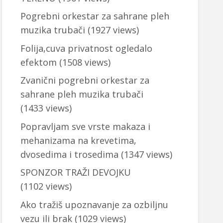
Pogrebni orkestar za sahrane pleh
muzika trubači
(1927 views)
Folija,cuva privatnost ogledalo
efektom
(1508 views)
Zvanični pogrebni orkestar za
sahrane pleh muzika trubači
(1433 views)
Popravljam sve vrste makaza i
mehanizama na krevetima,
dvosedima i trosedima
(1347 views)
SPONZOR TRAŽI DEVOJKU
(1102 views)
Ako tražiš upoznavanje za ozbiljnu
vezu ili brak
(1029 views)