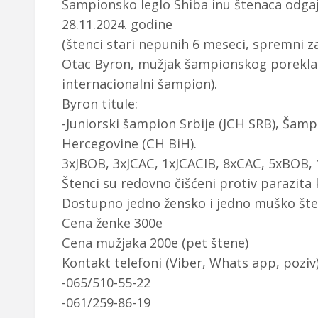
Šampionsko leglo Shiba inu štenaca odgaja
28.11.2024. godine
(štenci stari nepunih 6 meseci, spremni z
Otac Byron, mužjak šampionskog porekla (o
internacionalni šampion).
Byron titule:
-Juniorski šampion Srbije (JCH SRB), Šamp
Hercegovine (CH BiH).
3xJBOB, 3xJCAC, 1xJCACIB, 8xCAC, 5xBOB,
Štenci su redovno čišćeni protiv parazita k
Dostupno jedno žensko i jedno muško šte
Cena ženke 300e
Cena mužjaka 200e (pet štene)
Kontakt telefoni (Viber, Whats app, poziv)
-065/510-55-22
-061/259-86-19