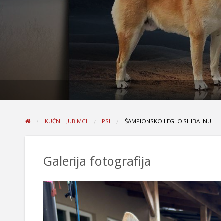
KUĆNI LJUBIMCI
PSI
ŠAMPIONSKO LEGLO SHIBA INU
Galerija fotografija