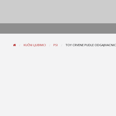
KUĆNI LJUBIMCI
PSI
TOY CRVENE PUDLE ODGAJIVACNI