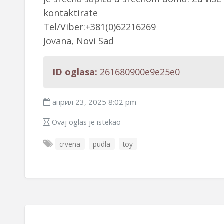
kontaktirate
Tel/Viber:+381(0)62216269
Jovana, Novi Sad
ID oglasa:
261680900e9e25e0
април 23, 2025 8:02 pm
Ovaj oglas je istekao
crvena
pudla
toy