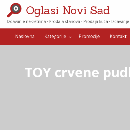
Oglasi Novi Sad
Izdavanje nekretnina · ‎Prodaja stanova · ‎Prodaja kuća · ‎Izdavanj
Promocije
Kontakt
Naslovna
Kategorije
Promocije
Kontakt
TOY crvene pud