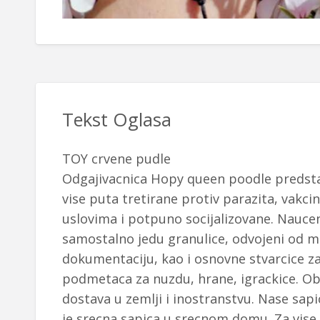
Tekst Oglasa
TOY crvene pudle
Odgajivacnica Hopy queen poodle predstav
vise puta tretirane protiv parazita, vakc
uslovima i potpuno socijalizovane. Naucen
samostalno jedu granulice, odvojeni od 
dokumentaciju, kao i osnovne stvarcice za
podmetaca za nuzdu, hrane, igrackice. Ob
dostava u zemlji i inostranstvu. Nase sapi
je srecna sapica u srecnom domu. Za vise 