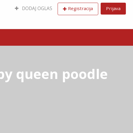
DODAJ OGLAS
Registracija
Prijava
py queen poodle