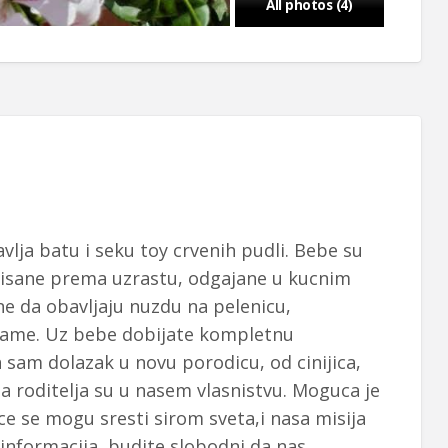
All photos (4)
lja batu i seku toy crvenih pudli. Bebe su
inisane prema uzrastu, odgajane u kucnim
e da obavljaju nuzdu na pelenicu,
mame. Uz bebe dobijate kompletnu
 sam dolazak u novu porodicu, od cinijica,
a roditelja su u nasem vlasnistvu. Moguca je
ce se mogu sresti sirom sveta,i nasa misija
informacija, budite slobodni da nas