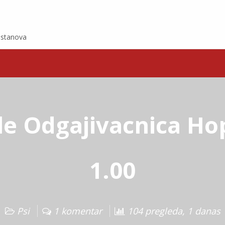
e stanova
le Odgajivacnica Ho
1.00
Psi
1 komentar
104 pregleda, 1 danas