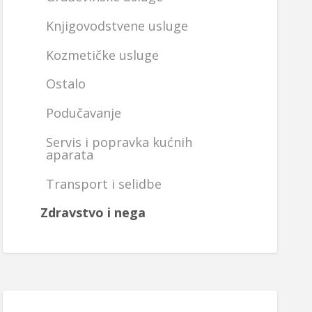
Knjigovodstvene usluge
Kozmetičke usluge
Ostalo
Podučavanje
Servis i popravka kućnih
aparata
Transport i selidbe
Zdravstvo i nega