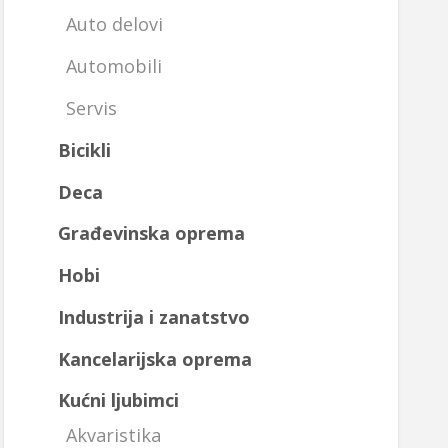
Kirija 320e
Auto delovi
mesečno +
depozit .
Automobili
Vlasnik
Servis
☎️063
8803928
Bicikli
Deca
Građevinska oprema
Hobi
Industrija i zanatstvo
Kancelarijska oprema
Kućni ljubimci
Akvaristika