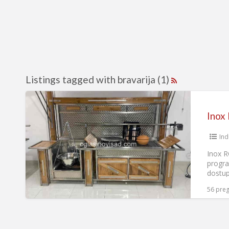
Listings tagged with bravarija (1)
Inox 
Ind
Inox R
progra
dostup
56 preg