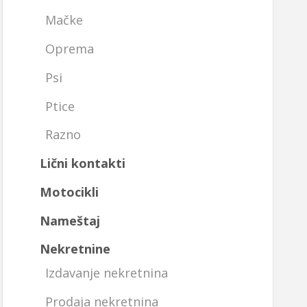
Mačke
Oprema
Psi
Ptice
Razno
Lični kontakti
Motocikli
Nameštaj
Nekretnine
Izdavanje nekretnina
Prodaja nekretnina