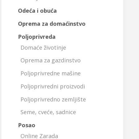
Odeća i obuća
Oprema za domaćinstvo
Poljoprivreda
Domaće životinje
Oprema za gazdinstvo
Poljoprivredne mašine
Poljoprivredni proizvodi
Poljoprivredno zemljište
Seme, cveće, sadnice
Posao
Online Zarada