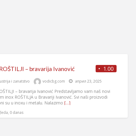
1.00
ROŠTILJI – bravarija Ivanović
ustrija i zanatstvo
vodicbg.com
април 23, 2025
OŠTILJI – bravarija Ivanović Predstavljamo vam naš novi
m inox ROŠTILJA u Bravariji Ivanović. Svi naši proizvodi
ni su u inoxu i metalu. Nalazimo
[…]
leda, 0 danas