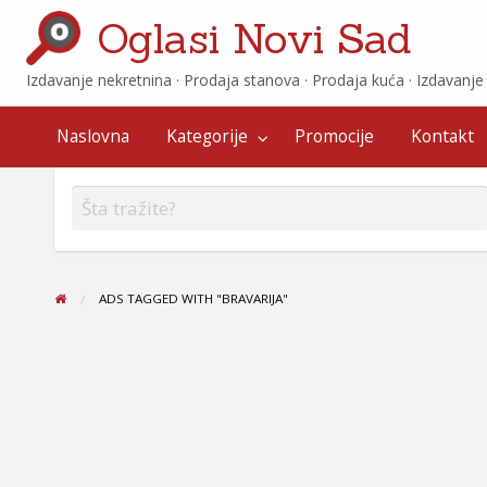
Oglasi Novi Sad
Izdavanje nekretnina · ‎Prodaja stanova · ‎Prodaja kuća · ‎Izdavanj
Promocije
Kontakt
Naslovna
Kategorije
Promocije
Kontakt
ADS TAGGED WITH "BRAVARIJA"