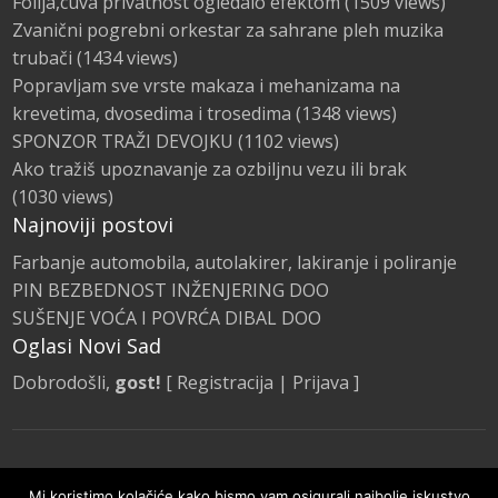
Folija,cuva privatnost ogledalo efektom
(1509 views)
Zvanični pogrebni orkestar za sahrane pleh muzika
trubači
(1434 views)
Popravljam sve vrste makaza i mehanizama na
krevetima, dvosedima i trosedima
(1348 views)
SPONZOR TRAŽI DEVOJKU
(1102 views)
Ako tražiš upoznavanje za ozbiljnu vezu ili brak
(1030 views)
Najnoviji postovi
Farbanje automobila, autolakirer, lakiranje i poliranje
PIN BEZBEDNOST INŽENJERING DOO
SUŠENJE VOĆA I POVRĆA DIBAL DOO
Oglasi Novi Sad
Dobrodošli,
gost!
[
Registracija
|
Prijava
]
Naslovna
Kategorije Oglasa
Promocije
Mi koristimo kolačiće kako bismo vam osigurali najbolje iskustvo