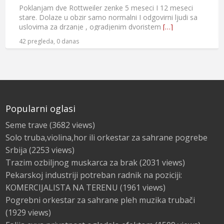
Poklanjam dve Rottweiler zenke 5 meseci I 12 meseci
stare. Dolaze u obzir samo normalni I odgovirni ljudi sa
uslovima za drzanje , ogradjenim dvoristem
[…]
42 pregleda, 0 danas
Popularni oglasi
Seme trave
(3682 views)
Solo truba,violina,hor ili orkestar za sahrane pogrebe
Srbija
(2253 views)
Trazim ozbiljnog muskarca za brak
(2031 views)
Pekarskoj industriji potreban radnik na poziciji:
KOMERCIJALISTA NA TERENU
(1961 views)
Pogrebni orkestar za sahrane pleh muzika trubači
(1929 views)