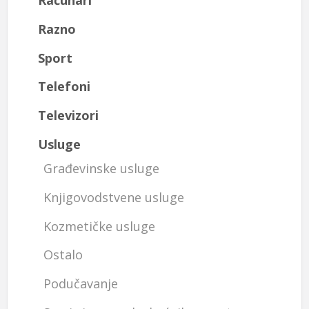
Računari
Razno
Sport
Telefoni
Televizori
Usluge
Građevinske usluge
Knjigovodstvene usluge
Kozmetičke usluge
Ostalo
Podučavanje