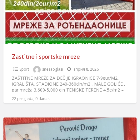
Zastitne i sportske mreze
Sport
snezaoglasi
април 8, 2026
ZAŠTITNE MREŽE ZA DEČIJE IGRAONICE 7-9eur/M2,
IGRALIŠTA, STADIONE 240-360din/m2 , MALE GOLIĆE ,
par mreža 3,600-5,000 din TENISKE TERENE 4,5e/m2 –
9e/m . Sa sajlama
[…]
22 pregleda, 0 danas