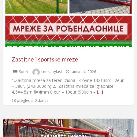
Zastitne i sportske mreze
Sport
snezaoglasi
август 4, 2026
1.Zaštitna mreža za teren, zidna i krovne 13x13sm : 2eur
– 3eur, (240-360din) 2. Zaštitna mreža za igraonice
4,5×4,5sm fi=4mm 8 eur – 10eur (900din –
[…]
18 pregleda, 0 danas