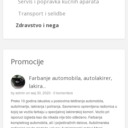
Servis i popravka kućnih aparata
Transport i selidbe
Zdravstvo i nega
Promocije
Farbanje automobila, autolakirer,
lakira...
by
admin
on мај 30, 2020 -
0 komentara
Preko 10 godina iskustva u poslovima tektiranja automobila,
autolimarije, lakiranja i poliranja. Savremeno opremljena radionica u
kojoj se vozila farbaju u specijalnoj lakirerskoj komori. Vozilo pri
isporuci izgleda kao da nikada nije bilo oštećeno. Farbanja
kompletnog automobila, ali i pojedinačnih delova. Autolimarska
radionica pruža sledeće usluge: Autolakirerski radovi Manji