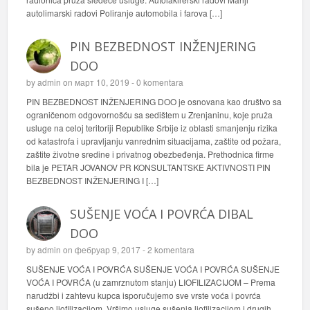
autolimarski radovi Poliranje automobila i farova […]
PIN BEZBEDNOST INŽENJERING
DOO
by
admin
on март 10, 2019 -
0 komentara
PIN BEZBEDNOST INŽENJERING DOO je osnovana kao društvo sa
ograničenom odgovornošću sa sedištem u Zrenjaninu, koje pruža
usluge na celoj teritoriji Republike Srbije iz oblasti smanjenju rizika
od katastrofa i upravljanju vanrednim situacijama, zaštite od požara,
zaštite životne sredine i privatnog obezbeđenja. Prethodnica firme
bila je PETAR JOVANOV PR KONSULTANTSKE AKTIVNOSTI PIN
BEZBEDNOST INŽENJERING I […]
SUŠENJE VOĆA I POVRĆA DIBAL
DOO
by
admin
on фебруар 9, 2017 -
2 komentara
SUŠENJE VOĆA I POVRĆA SUŠENJE VOĆA I POVRĆA SUŠENJE
VOĆA I POVRĆA (u zamrznutom stanju) LIOFILIZACIJOM – Prema
narudžbi i zahtevu kupca isporučujemo sve vrste voća i povrća
sušeno liofilizacijom. Vršimo usluge sušenja liofilizacijom i drugih