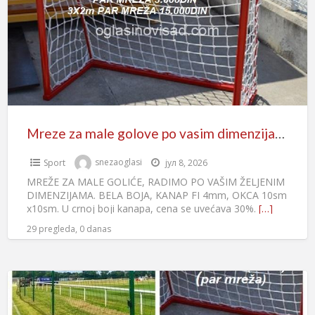
Mreze za male golove po vasim dimenzijama
Sport
snezaoglasi
јул 8, 2026
MREŽE ZA MALE GOLIĆE, RADIMO PO VAŠIM ŽELJENIM
DIMENZIJAMA. BELA BOJA, KANAP FI 4mm, OKCA 10sm
x10sm. U crnoj boji kanapa, cena se uvećava 30%.
[…]
29 pregleda, 0 danas