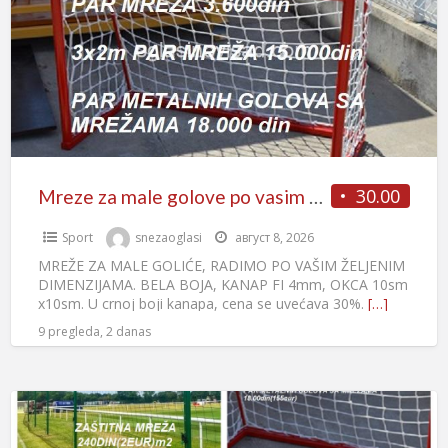
30.00
Mreze za male golove po vasim dimenzijama
Sport
snezaoglasi
август 8, 2026
MREŽE ZA MALE GOLIĆE, RADIMO PO VAŠIM ŽELJENIM
DIMENZIJAMA. BELA BOJA, KANAP FI 4mm, OKCA 10sm
x10sm. U crnoj boji kanapa, cena se uvećava 30%.
[…]
9 pregleda, 2 danas