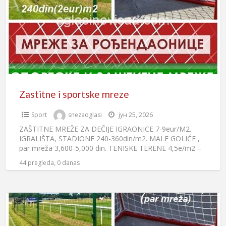
Zastitne i sportske mreze
Sport
snezaoglasi
јун 25, 2026
ZAŠTITNE MREŽE ZA DEČIJE IGRAONICE 7-9eur/M2.
IGRALIŠTA, STADIONE 240-360din/m2. MALE GOLIĆE ,
par mreža 3,600-5,000 din. TENISKE TERENE 4,5e/m2 –
9e/m . Krovna mreža. Sa
[…]
44 pregleda, 0 danas