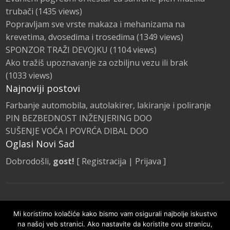
trubači
(1435 views)
Popravljam sve vrste makaza i mehanizama na
krevetima, dvosedima i trosedima
(1349 views)
SPONZOR TRAŽI DEVOJKU
(1104 views)
Ako tražiš upoznavanje za ozbiljnu vezu ili brak
(1033 views)
Najnoviji postovi
Farbanje automobila, autolakirer, lakiranje i poliranje
PIN BEZBEDNOST INŽENJERING DOO
SUŠENJE VOĆA I POVRĆA DIBAL DOO
Oglasi Novi Sad
Dobrodošli,
gost!
[
Registracija
|
Prijava
]
Naslovna
Kategorije Oglasa
Promocije
Mi koristimo kolačiće kako bismo vam osigurali najbolje iskustvo
Pravila i smernice
na našoj veb stranici. Ako nastavite da koristite ovu stranicu,