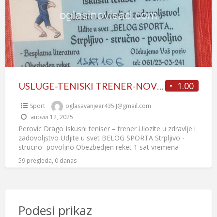
1.00
USLUGE-TENISKI TRENER-NOVI SAD
Sport
oglasavanjeer435iJ@gmail.com
април 12, 2025
Perovic Drago Iskusni teniser – trener Ulozite u zdravlje i
zadovoljstvo Udjite u svet BELOG SPORTA Strpljivo -
strucno -povoljno Obezbedjen reket 1 sat vremena
10eura
[…]
59 pregleda, 0 danas
Podesi prikaz