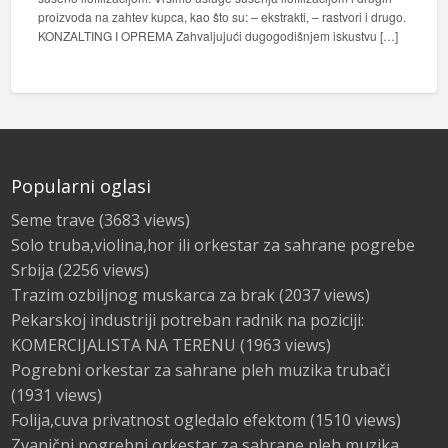
proizvoda na zahtev kupca, kao što su: – ekstrakti, – rastvori i drugo.
KONZALTING I OPREMA Zahvaljujući dugogodišnjem iskustvu […]
Popularni oglasi
Seme trave
(3683 views)
Solo truba,violina,hor ili orkestar za sahrane pogrebe
Srbija
(2256 views)
Trazim ozbiljnog muskarca za brak
(2037 views)
Pekarskoj industriji potreban radnik na poziciji:
KOMERCIJALISTA NA TERENU
(1963 views)
Pogrebni orkestar za sahrane pleh muzika trubači
(1931 views)
Folija,cuva privatnost ogledalo efektom
(1510 views)
Zvanični pogrebni orkestar za sahrane pleh muzika