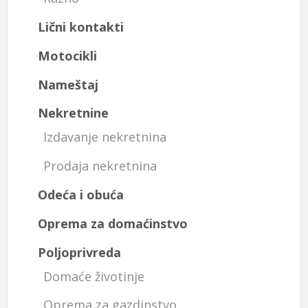
Lični kontakti
Motocikli
Nameštaj
Nekretnine
Izdavanje nekretnina
Prodaja nekretnina
Odeća i obuća
Oprema za domaćinstvo
Poljoprivreda
Domaće životinje
Oprema za gazdinstvo