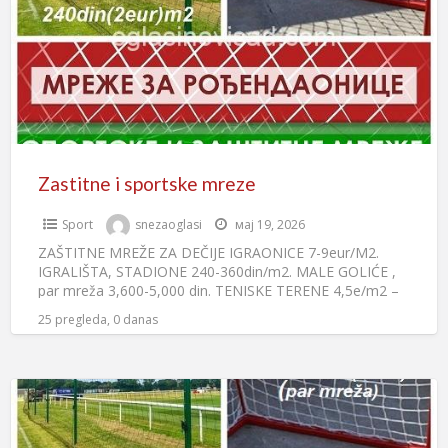
Zastitne i sportske mreze
Sport
snezaoglasi
мај 19, 2026
ZAŠTITNE MREŽE ZA DEČIJE IGRAONICE 7-9eur/M2.
IGRALIŠTA, STADIONE 240-360din/m2. MALE GOLIĆE ,
par mreža 3,600-5,000 din. TENISKE TERENE 4,5e/m2 –
9e/m . Krovna mreža. Sa
[…]
25 pregleda, 0 danas