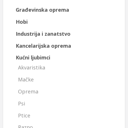
Građevinska oprema
Hobi
Industrija i zanatstvo
Kancelarijska oprema
Kućni ljubimci
Akvaristika
Mačke
Oprema
Psi
Ptice
Razno