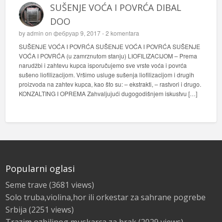
SUŠENJE VOĆA I POVRĆA DIBAL
DOO
by
admin
on фебруар 9, 2017 -
2 komentara
SUŠENJE VOĆA I POVRĆA SUŠENJE VOĆA I POVRĆA SUŠENJE
VOĆA I POVRĆA (u zamrznutom stanju) LIOFILIZACIJOM – Prema
narudžbi i zahtevu kupca isporučujemo sve vrste voća i povrća
sušeno liofilizacijom. Vršimo usluge sušenja liofilizacijom i drugih
proizvoda na zahtev kupca, kao što su: – ekstrakti, – rastvori i drugo.
KONZALTING I OPREMA Zahvaljujući dugogodišnjem iskustvu […]
Popularni oglasi
Seme trave
(3681 views)
Solo truba,violina,hor ili orkestar za sahrane pogrebe
Srbija
(2251 views)