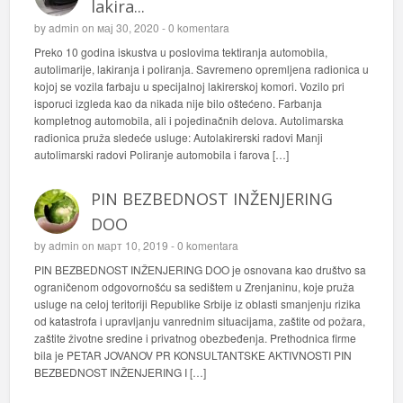
lakira...
by
admin
on мај 30, 2020 -
0 komentara
Preko 10 godina iskustva u poslovima tektiranja automobila,
autolimarije, lakiranja i poliranja. Savremeno opremljena radionica u
kojoj se vozila farbaju u specijalnoj lakirerskoj komori. Vozilo pri
isporuci izgleda kao da nikada nije bilo oštećeno. Farbanja
kompletnog automobila, ali i pojedinačnih delova. Autolimarska
radionica pruža sledeće usluge: Autolakirerski radovi Manji
autolimarski radovi Poliranje automobila i farova […]
PIN BEZBEDNOST INŽENJERING
DOO
by
admin
on март 10, 2019 -
0 komentara
PIN BEZBEDNOST INŽENJERING DOO je osnovana kao društvo sa
ograničenom odgovornošću sa sedištem u Zrenjaninu, koje pruža
usluge na celoj teritoriji Republike Srbije iz oblasti smanjenju rizika
od katastrofa i upravljanju vanrednim situacijama, zaštite od požara,
zaštite životne sredine i privatnog obezbeđenja. Prethodnica firme
bila je PETAR JOVANOV PR KONSULTANTSKE AKTIVNOSTI PIN
BEZBEDNOST INŽENJERING I […]