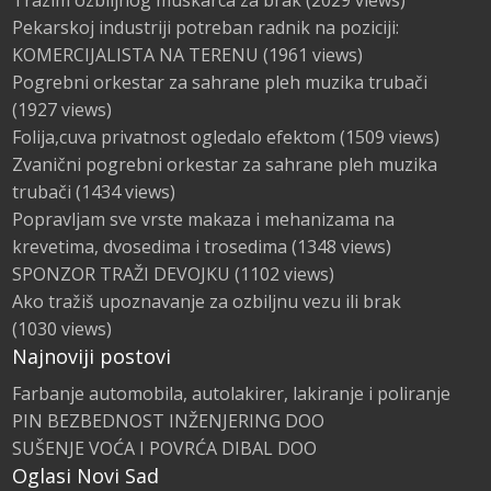
Trazim ozbiljnog muskarca za brak
(2029 views)
Pekarskoj industriji potreban radnik na poziciji:
KOMERCIJALISTA NA TERENU
(1961 views)
Pogrebni orkestar za sahrane pleh muzika trubači
(1927 views)
Folija,cuva privatnost ogledalo efektom
(1509 views)
Zvanični pogrebni orkestar za sahrane pleh muzika
trubači
(1434 views)
Popravljam sve vrste makaza i mehanizama na
krevetima, dvosedima i trosedima
(1348 views)
SPONZOR TRAŽI DEVOJKU
(1102 views)
Ako tražiš upoznavanje za ozbiljnu vezu ili brak
(1030 views)
Najnoviji postovi
Farbanje automobila, autolakirer, lakiranje i poliranje
PIN BEZBEDNOST INŽENJERING DOO
SUŠENJE VOĆA I POVRĆA DIBAL DOO
Oglasi Novi Sad