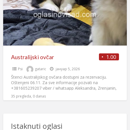
1.00
Australijski ovčar
Psi
gataric
јануар 5, 2026
Štenci Australijskog ovčara dostupni za rezervaciju.
Oštenjeni 06.11. Za sve informacije pozvati na
+381605239207 viber / whatsapp Aleksandra, Zrenjanin,
Srbija
35 pregleda, 0 danas
Istaknuti oglasi