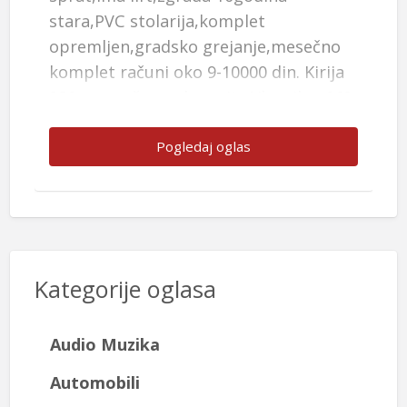
stara,PVC stolarija,komplet
namesten i sredjen. Vlasnik+381 64
felnama. Cena 2000 evra ☎️+381 64
opremljen,gradsko grejanje,mesečno
0732640
4194514
Pogledaj oglas
komplet računi oko 9-10000 din. Kirija
320e mesečno + depozit . Vlasnik ☎️063
8803928
Pogledaj oglas
Pogledaj oglas
Pogledaj oglas
Kategorije oglasa
Audio Muzika
Automobili