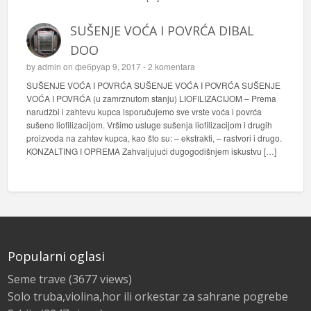
SUŠENJE VOĆA I POVRĆA DIBAL
DOO
by
admin
on фебруар 9, 2017 -
2 komentara
SUŠENJE VOĆA I POVRĆA SUŠENJE VOĆA I POVRĆA SUŠENJE
VOĆA I POVRĆA (u zamrznutom stanju) LIOFILIZACIJOM – Prema
narudžbi i zahtevu kupca isporučujemo sve vrste voća i povrća
sušeno liofilizacijom. Vršimo usluge sušenja liofilizacijom i drugih
proizvoda na zahtev kupca, kao što su: – ekstrakti, – rastvori i drugo.
KONZALTING I OPREMA Zahvaljujući dugogodišnjem iskustvu […]
Popularni oglasi
Seme trave
(3677 views)
Solo truba,violina,hor ili orkestar za sahrane pogrebe