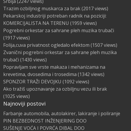
Srbija
(2247 views)
Trazim ozbiljnog muskarca za brak
(2017 views)
Pekarskoj industriji potreban radnik na poziciji:
KOMERCIJALISTA NA TERENU
(1959 views)
Pogrebni orkestar za sahrane pleh muzika trubači
(1917 views)
Folija,cuva privatnost ogledalo efektom
(1507 views)
Zvanični pogrebni orkestar za sahrane pleh muzika
trubači
(1430 views)
Popravljam sve vrste makaza i mehanizama na
krevetima, dvosedima i trosedima
(1342 views)
SPONZOR TRAŽI DEVOJKU
(1092 views)
Ako tražiš upoznavanje za ozbiljnu vezu ili brak
(1025 views)
Najnoviji postovi
Farbanje automobila, autolakirer, lakiranje i poliranje
PIN BEZBEDNOST INŽENJERING DOO
SUŠENJE VOĆA I POVRĆA DIBAL DOO