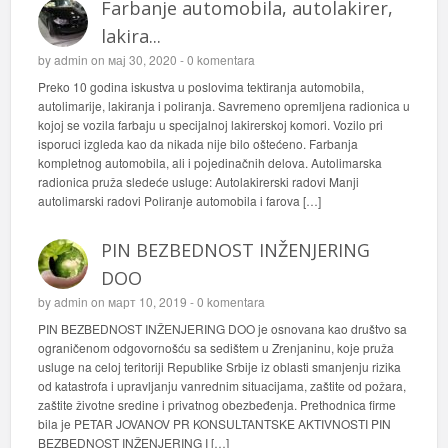
Farbanje automobila, autolakirer,
lakira...
by
admin
on мај 30, 2020 -
0 komentara
Preko 10 godina iskustva u poslovima tektiranja automobila,
autolimarije, lakiranja i poliranja. Savremeno opremljena radionica u
kojoj se vozila farbaju u specijalnoj lakirerskoj komori. Vozilo pri
isporuci izgleda kao da nikada nije bilo oštećeno. Farbanja
kompletnog automobila, ali i pojedinačnih delova. Autolimarska
radionica pruža sledeće usluge: Autolakirerski radovi Manji
autolimarski radovi Poliranje automobila i farova […]
PIN BEZBEDNOST INŽENJERING
DOO
by
admin
on март 10, 2019 -
0 komentara
PIN BEZBEDNOST INŽENJERING DOO je osnovana kao društvo sa
ograničenom odgovornošću sa sedištem u Zrenjaninu, koje pruža
usluge na celoj teritoriji Republike Srbije iz oblasti smanjenju rizika
od katastrofa i upravljanju vanrednim situacijama, zaštite od požara,
zaštite životne sredine i privatnog obezbeđenja. Prethodnica firme
bila je PETAR JOVANOV PR KONSULTANTSKE AKTIVNOSTI PIN
BEZBEDNOST INŽENJERING I […]