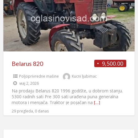
9,500.00
Belarus 820
Poljoprivredne mašine
Kucni ljubimac
мај 2, 2026
Na prodaju Belarus 820 1996 godište, u dobrom stanju.
5300 radnih sati Pre 300 sati urađena puna generalna
motora i menjača. Traktor je pojačan na
[…]
29 pregleda, 0 danas