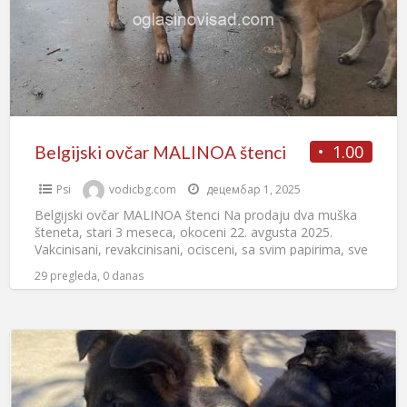
1.00
Belgijski ovčar MALINOA štenci
Psi
vodicbg.com
децембар 1, 2025
Belgijski ovčar MALINOA štenci Na prodaju dva muška
šteneta, stari 3 meseca, okoceni 22. avgusta 2025.
Vakcinisani, revakcinisani, ocisceni, sa svim papirima, sve
na mestu,
[…]
29 pregleda, 0 danas