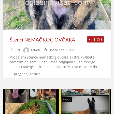
1.00
Štenci NEMAČKOG OVČARA
Psi
gataric
новембар 7, 2025
Prodajem štence nemačkog ovčara ekstra kvaliteta,
obzirom da sam ljubitelj rase odgajani su sa mnogo
ljubavi i pažnje. Oštenjeni 30.08.2025. Pse možete da
preuzmete posle
[…]
33 pregleda, 0 danas