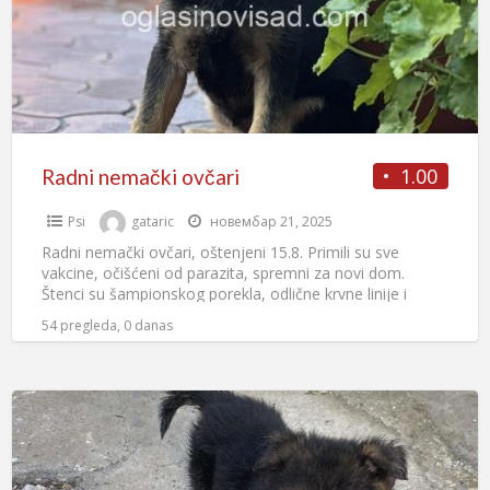
1.00
Radni nemački ovčari
Psi
gataric
новембар 21, 2025
Radni nemački ovčari, oštenjeni 15.8. Primili su sve
vakcine, očišćeni od parazita, spremni za novi dom.
Štenci su šampionskog porekla, odlične krvne linije i
pedigrea.
[…]
54 pregleda, 0 danas