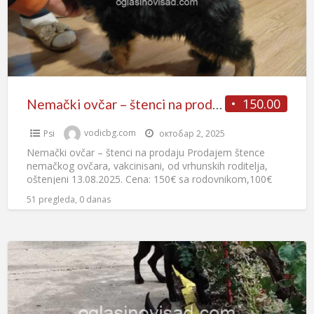
150.00
Nemački ovčar – štenci na prodaju
Psi
vodicbg.com
октобар 2, 2025
Nemački ovčar – štenci na prodaju Prodajem štence
nemačkog ovčara, vakcinisani, od vrhunskih roditelja,
oštenjeni 13.08.2025. Cena: 150€ sa rodovnikom,100€
bez Zoltan Zemanko, Čantavir/Subotica Tel/Viber:
[…]
51 pregleda, 0 danas