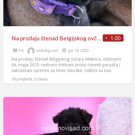
1.00
Na prodaju štenad Belgijskog ovčara Malinoa
Psi
vodicbg.com
јун 16, 2025
Na prodaju štenad Belgijskog ovčara Malinoa, oštenjeni
06. maja 2025. redovno tretirani protiv crevnih parazita i
vakcinisani spremni za nove vlasnike. Odlični su kao
čuvari
[…]
39 pregleda, 0 danas