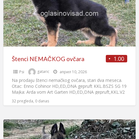
1.00
Štenci NEMAČKOG ovčara
Psi
gataric
април 10, 2026
Na prodaju štenci nemačkog ovčara, stari dva meseca.
Otac: Enno Cohinor HD,ED,DNA gepruft KKL.BSZS SG 19
Majka: Arda vom Art Garten HD,ED,DNA gepruft,KKL.V2
Kontakt +381612445163
[…]
32 pregleda, 0 danas