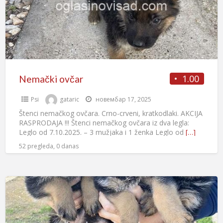
1.00
Nemački ovčar
Psi
gataric
новембар 17, 2025
Štenci nemačkog ovčara. Crno-crveni, kratkodlaki. AKCIJA
RASPRODAJA !!! Štenci nemačkog ovčara iz dva legla:
Leglo od 7.10.2025. – 3 mužjaka i 1 ženka Leglo od
[…]
52 pregleda, 0 danas