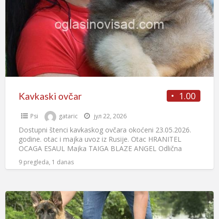
1.00
Kavkaski ovčar
Psi
gataric
јул 22, 2026
Dostupni štenci kavkaskog ovčara okoćeni 23.05.2026.
godine. otac i majka uvoz iz Rusije. Otac HRANITEL
OCAGA ESAUL Majka TAIGA BLAZE ANGEL Odlična
krvna linija. IG.Daca
[…]
9 pregleda, 1 danas