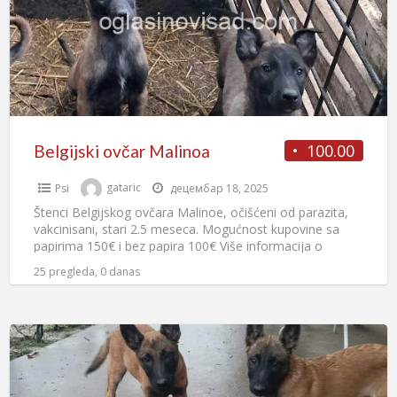
100.00
Belgijski ovčar Malinoa
Psi
gataric
децембар 18, 2025
Štenci Belgijskog ovčara Malinoe, očišćeni od parazita,
vakcinisani, stari 2.5 meseca. Mogućnost kupovine sa
papirima 150€ i bez papira 100€ Više informacija o
štencima na
[…]
25 pregleda, 0 danas