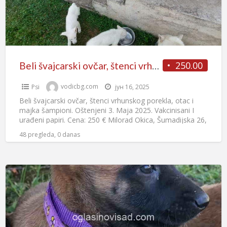
250.00
Beli švajcarski ovčar, štenci vrhunskog porekla
Psi
vodicbg.com
јун 16, 2025
Beli švajcarski ovčar, štenci vrhunskog porekla, otac i
majka šampioni. Oštenjeni 3. Maja 2025. Vakcinisani I
urađeni papiri. Cena: 250 € Milorad Okica, Šumadijska 26,
[…]
48 pregleda, 0 danas