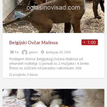
1.00
Belgijski Ovčar Malinoa
Psi
gataric
фебруар 20, 2026
Prodajem štence Belgijskog Ovčara Malinoa od
vrhunskih roditelja. U ponudi su 2 mužjaka i 4 ženke.
Štenci su očišćeni od parazita i vakcinisani. Više
informacija
[…]
22 pregleda, 0 danas