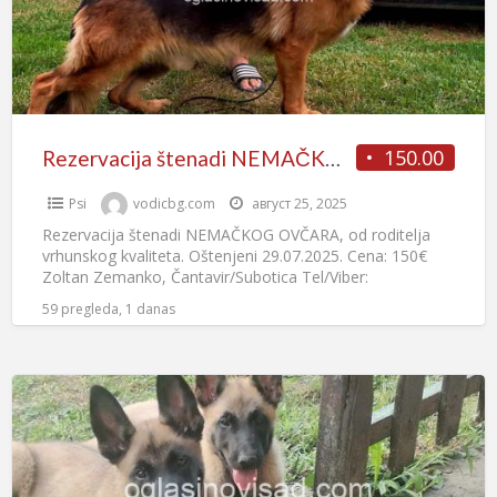
150.00
Rezervacija štenadi NEMAČKOG OVČARA
Psi
vodicbg.com
август 25, 2025
Rezervacija štenadi NEMAČKOG OVČARA, od roditelja
vrhunskog kvaliteta. Oštenjeni 29.07.2025. Cena: 150€
Zoltan Zemanko, Čantavir/Subotica Tel/Viber:
0628177925
59 pregleda, 1 danas