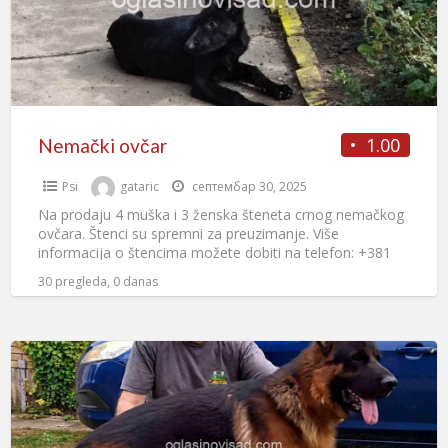
1.00
Nemački ovčar
Psi
gataric
септембар 30, 2025
Na prodaju 4 muška i 3 ženska šteneta crnog nemačkog
ovčara. Štenci su spremni za preuzimanje. Više
informacija o štencima možete dobiti na telefon: +381
[…]
30 pregleda, 0 danas