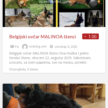
1.00
Belgijski ovčar MALINOA štenci
Psi
vodicbg.com
октобар 9, 2025
Belgijski ovčar MALINOA štenci Dva muška I jedno
žensko štene, okoceni 22. avgusta 2025. Vakcinisani,
ocisceni, sa svim papirima, sve na mestu, poreklo
odlicno. Predaja
[…]
50 pregleda, 0 danas