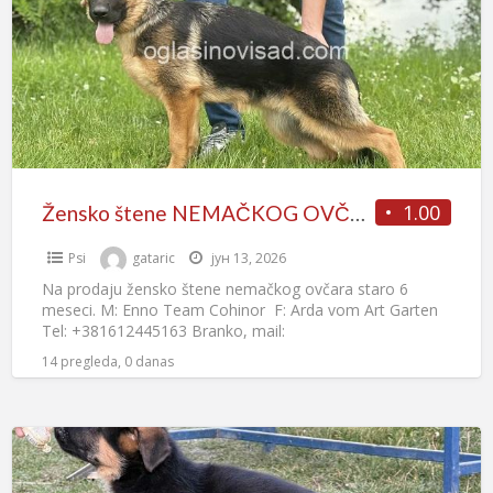
1.00
Žensko štene NEMAČKOG OVČARA
Psi
gataric
јун 13, 2026
Na prodaju žensko štene nemačkog ovčara staro 6
meseci. M: Enno Team Cohinor F: Arda vom Art Garten
Tel: +381612445163 Branko, mail:
tamarapreocanin@gmail.com Nova Pazova,
[…]
14 pregleda, 0 danas