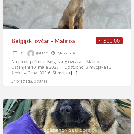
300.00
Belgijski ovčar – Malinoa
Psi
gataric
јун 27, 2025
Na prodaju štenci Belgijskog ovčara – Malinoa –
Oštenjeni 10. maja 2025. – Dostupno: 3 mužjaka i 3
ženke – Cena: 300 € Štenci su
[…]
34 pregleda, 0 danas