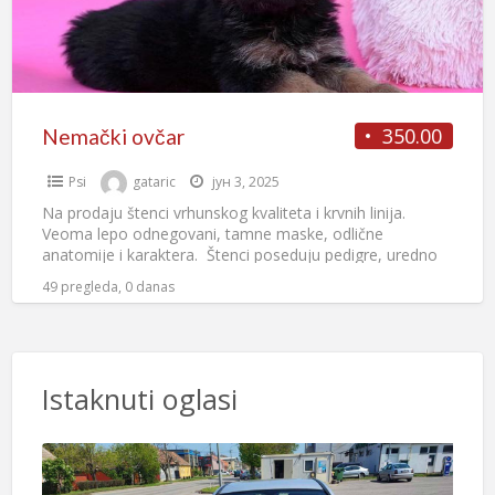
350.00
Nemački ovčar
Psi
gataric
јун 3, 2025
Na prodaju štenci vrhunskog kvaliteta i krvnih linija.
Veoma lepo odnegovani, tamne maske, odlične
anatomije i karaktera. Štenci poseduju pedigre, uredno
vakcinisani i čišćeni od
[…]
49 pregleda, 0 danas
Istaknuti oglasi