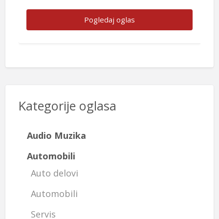
320e mesečno + depozit . Vlasnik ☎️063
8803928
Pogledaj oglas
Pogledaj oglas
Pogledaj oglas
Kategorije oglasa
Audio Muzika
Automobili
Auto delovi
Automobili
Servis