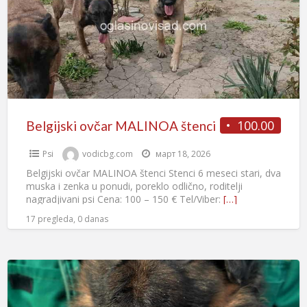
100.00
Belgijski ovčar MALINOA štenci
Psi
vodicbg.com
март 18, 2026
Belgijski ovčar MALINOA štenci Stenci 6 meseci stari, dva
muska i zenka u ponudi, poreklo odlično, roditelji
nagradjivani psi Cena: 100 – 150 € Tel/Viber:
[…]
17 pregleda, 0 danas