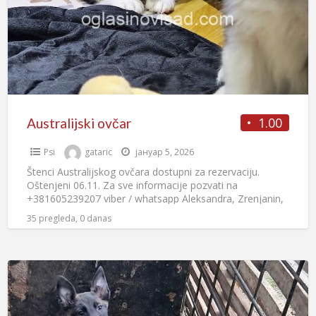
1.00
Australijski ovčar
Psi
gataric
јануар 5, 2026
Štenci Australijskog ovčara dostupni za rezervaciju.
Oštenjeni 06.11. Za sve informacije pozvati na
+381605239207 viber / whatsapp Aleksandra, Zrenjanin,
Srbija
35 pregleda, 0 danas