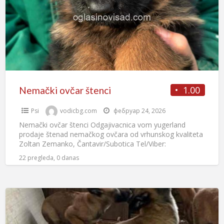
1.00
Nemački ovčar štenci
Psi
vodicbg.com
фебруар 24, 2026
Nemački ovčar štenci Odgajivacnica vom yugerland
prodaje štenad nemačkog ovčara od vrhunskog kvaliteta
Zoltan Zemanko, Čantavir/Subotica Tel/Viber:
0628177925
22 pregleda, 0 danas