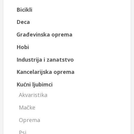
Bicikli
Deca
Građevinska oprema
Hobi
Industrija i zanatstvo
Kancelarijska oprema
Kućni ljubimci
Akvaristika
Mačke
Oprema
Psi