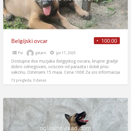
100.00
Belgijski ovcar
Psi
gataric
јул 17, 2025
Dostupna dva muzjaka Belgijskog ovcara, krupne gradje
dobro odnegovani, ocisceni od parazita i dobili prvu
vakcinu. Ostenjeni 15 maja. Cena 100€ Za jos informacija
pozovite
[…]
73 pregleda, 0 danas