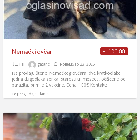
100.00
Nemački ovčar
Psi
gataric
новембар 23, 2025
Na prodaju štenci Nemačkog ovčara, dve kratkodlake i
jedna dugodlaka ženka, starosti tri meseca, očišćene od
parazita, primile 2 vakcine. Cena: 100€ Kontakt:
0601647645 Tamara,
[…]
18 pregleda, 0 danas