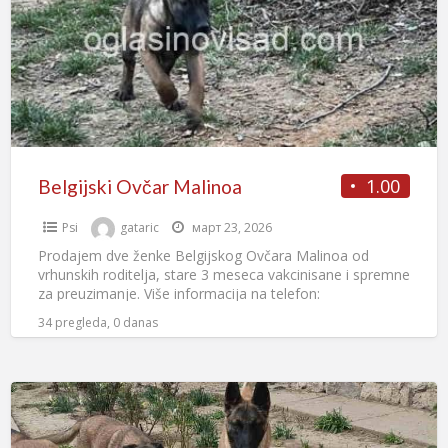
1.00
Belgijski Ovčar Malinoa
Psi
gataric
март 23, 2026
Prodajem dve ženke Belgijskog Ovčara Malinoa od
vrhunskih roditelja, stare 3 meseca vakcinisane i spremne
za preuzimanje. Više informacija na telefon:
+381648442797 Goran, Novi Sad,
[…]
34 pregleda, 0 danas