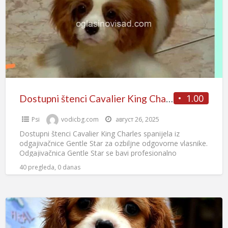
1.00
Dostupni štenci Cavalier King Charles spanijela
Psi
vodicbg.com
август 26, 2025
Dostupni štenci Cavalier King Charles spanijela iz
odgajivačnice Gentle Star za ozbiljne odgovorne vlasnike.
Odgajivačnica Gentle Star se bavi profesionalno
uzgojem, izlaganjem ove divne rase
[…]
40 pregleda, 0 danas