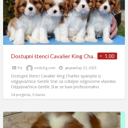
1.00
Dostupni štenci Cavalier King Charles spanijela
Psi
vodicbg.com
децембар 23, 2025
Dostupni štenci Cavalier King Charles spanijela iz
odgajivačnice Gentle Star za ozbiljne odgovorne vlasnike.
Odgajivačnica Gentle Star se bavi profesionalno
uzgojem, izlaganjem ove divne rase
[…]
34 pregleda, 0 danas