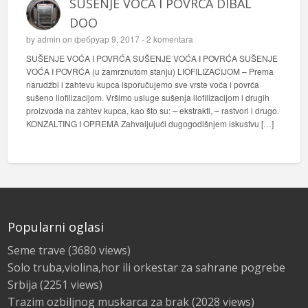
SUŠENJE VOĆA I POVRĆA DIBAL
DOO
by
admin
on фебруар 9, 2017 -
2 komentara
SUŠENJE VOĆA I POVRĆA SUŠENJE VOĆA I POVRĆA SUŠENJE
VOĆA I POVRĆA (u zamrznutom stanju) LIOFILIZACIJOM – Prema
narudžbi i zahtevu kupca isporučujemo sve vrste voća i povrća
sušeno liofilizacijom. Vršimo usluge sušenja liofilizacijom i drugih
proizvoda na zahtev kupca, kao što su: – ekstrakti, – rastvori i drugo.
KONZALTING I OPREMA Zahvaljujući dugogodišnjem iskustvu […]
Popularni oglasi
Seme trave
(3680 views)
Solo truba,violina,hor ili orkestar za sahrane pogrebe
Srbija
(2251 views)
Trazim ozbiljnog muskarca za brak
(2028 views)