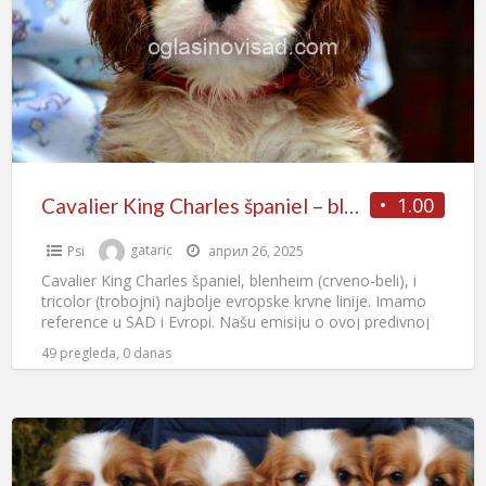
1.00
Cavalier King Charles španiel – blenheim i tricolor
Psi
gataric
април 26, 2025
Cavalier King Charles španiel, blenheim (crveno-beli), i
tricolor (trobojni) najbolje evropske krvne linije. Imamo
reference u SAD i Evropi. Našu emisiju o ovoj predivnoj
rasi
[…]
49 pregleda, 0 danas