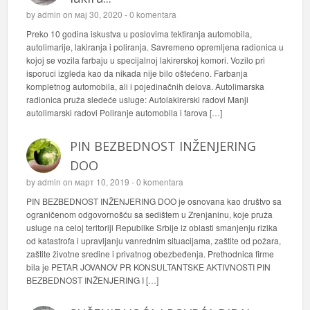
by
admin
on мај 30, 2020 -
0 komentara
Preko 10 godina iskustva u poslovima tektiranja automobila,
autolimarije, lakiranja i poliranja. Savremeno opremljena radionica u
kojoj se vozila farbaju u specijalnoj lakirerskoj komori. Vozilo pri
isporuci izgleda kao da nikada nije bilo oštećeno. Farbanja
kompletnog automobila, ali i pojedinačnih delova. Autolimarska
radionica pruža sledeće usluge: Autolakirerski radovi Manji
autolimarski radovi Poliranje automobila i farova […]
PIN BEZBEDNOST INŽENJERING
DOO
by
admin
on март 10, 2019 -
0 komentara
PIN BEZBEDNOST INŽENJERING DOO je osnovana kao društvo sa
ograničenom odgovornošću sa sedištem u Zrenjaninu, koje pruža
usluge na celoj teritoriji Republike Srbije iz oblasti smanjenju rizika
od katastrofa i upravljanju vanrednim situacijama, zaštite od požara,
zaštite životne sredine i privatnog obezbeđenja. Prethodnica firme
bila je PETAR JOVANOV PR KONSULTANTSKE AKTIVNOSTI PIN
BEZBEDNOST INŽENJERING I […]