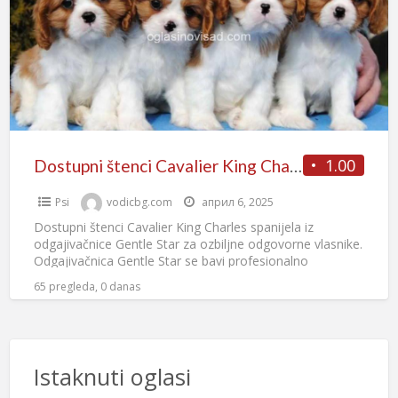
1.00
Dostupni štenci Cavalier King Charles spanijela
Psi
vodicbg.com
април 6, 2025
Dostupni štenci Cavalier King Charles spanijela iz
odgajivačnice Gentle Star za ozbiljne odgovorne vlasnike.
Odgajivačnica Gentle Star se bavi profesionalno
uzgojem, izlaganjem ove divne rase
[…]
65 pregleda, 0 danas
Istaknuti oglasi