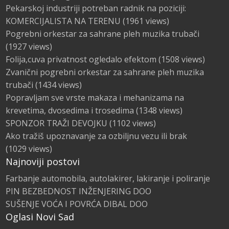
Pekarskoj industriji potreban radnik na poziciji:
KOMERCIJALISTA NA TERENU
(1961 views)
Pogrebni orkestar za sahrane pleh muzika trubači
(1927 views)
Folija,cuva privatnost ogledalo efektom
(1508 views)
Zvanični pogrebni orkestar za sahrane pleh muzika
trubači
(1434 views)
Popravljam sve vrste makaza i mehanizama na
krevetima, dvosedima i trosedima
(1348 views)
SPONZOR TRAŽI DEVOJKU
(1102 views)
Ako tražiš upoznavanje za ozbiljnu vezu ili brak
(1029 views)
Najnoviji postovi
Farbanje automobila, autolakirer, lakiranje i poliranje
PIN BEZBEDNOST INŽENJERING DOO
SUŠENJE VOĆA I POVRĆA DIBAL DOO
Oglasi Novi Sad