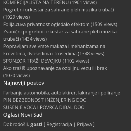
KOMERCIJALISTA NA TERENU
(1961 views)
Pogrebni orkestar za sahrane pleh muzika trubači
(1929 views)
Folija,cuva privatnost ogledalo efektom
(1509 views)
Zvanični pogrebni orkestar za sahrane pleh muzika
trubači
(1434 views)
Popravljam sve vrste makaza i mehanizama na
krevetima, dvosedima i trosedima
(1348 views)
SPONZOR TRAŽI DEVOJKU
(1102 views)
Ako tražiš upoznavanje za ozbiljnu vezu ili brak
(1030 views)
Najnoviji postovi
Farbanje automobila, autolakirer, lakiranje i poliranje
PIN BEZBEDNOST INŽENJERING DOO
SUŠENJE VOĆA I POVRĆA DIBAL DOO
Oglasi Novi Sad
Dobrodošli,
gost!
[
Registracija
|
Prijava
]