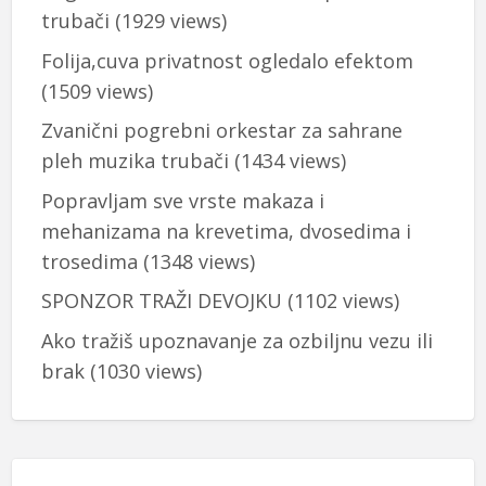
trubači
(1929 views)
Folija,cuva privatnost ogledalo efektom
(1509 views)
Zvanični pogrebni orkestar za sahrane
pleh muzika trubači
(1434 views)
Popravljam sve vrste makaza i
mehanizama na krevetima, dvosedima i
trosedima
(1348 views)
SPONZOR TRAŽI DEVOJKU
(1102 views)
Ako tražiš upoznavanje za ozbiljnu vezu ili
brak
(1030 views)