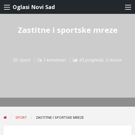
Oglasi Novi Sad
Zastitne i sportske mreze
Sport
1 komentar
43 pregleda, 0 danas
SPORT
ZASTITNE I SPORTSKE MREZE