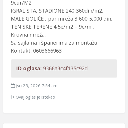
9eur/M2.
IGRALIŠTA, STADIONE 240-360din/m2.
MALE GOLIĆE , par mreža 3,600-5,000 din.
TENISKE TERENE 4,5e/m2 – 9e/m .
Krovna mreža.
Sa sajlama i španerima za montažu.
Kontakt: 0603666963
ID oglasa:
9366a3c4f135c92d
јун 25, 2026 7:54 am
Ovaj oglas je istekao