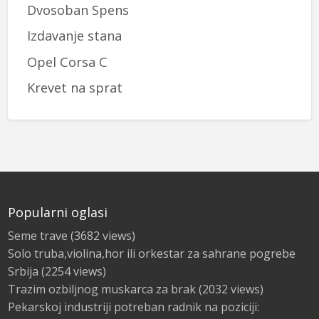
Dvosoban Spens
Izdavanje stana
Opel Corsa C
Krevet na sprat
Popularni oglasi
Seme trave
(3682 views)
Solo truba,violina,hor ili orkestar za sahrane pogrebe
Srbija
(2254 views)
Trazim ozbiljnog muskarca za brak
(2032 views)
Pekarskoj industriji potreban radnik na poziciji: