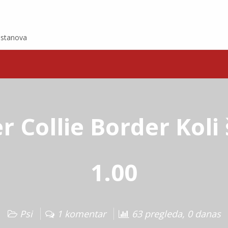
e stanova
r Collie Border Koli 
1.00
Psi
1 komentar
63 pregleda, 0 danas