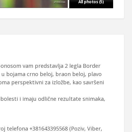
All photos (5)
nosom vam predstavlja 2 legla Border
su u bojama crno beloj, braon beloj, plavo
eoma perspektivni za izložbe, kao savršeni
 bolesti i imaju odlične rezultate snimaka,
roj telefona +381643395568 (Poziv, Viber,