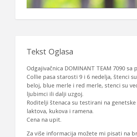
Tekst Oglasa
Odgajivačnica DOMINANT TEAM 7090 sa po
Collie pasa starosti 9 i 6 nedelja, štenci 
beloj, blue merle i red merle, stenci su v
ljubimci ili dalji uzgoj.
Roditelji štenaca su testirani na genetske
laktova, kukova i ramena.
Cena na upit.
Za više informacija možete mi pisati na b