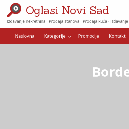
Oglasi Novi Sad
Izdavanje nekretnina · ‎Prodaja stanova · ‎Prodaja kuća · ‎Izdavanj
Promocije
Kontakt
Naslovna
Kategorije
Promocije
Kontakt
Borde