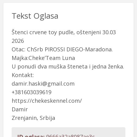
Tekst Oglasa
Štenci crvene toy pudle, oštenjeni 30.03
2026
Otac: ChSrb PIROSSI DIEGO-Maradona.
Majka:Cheke’Team Luna
U ponudi dva muška šteneta i jedna ženka.
Kontakt:
damir.haski@gmail.com
+381603039619
https://chekeskennel.com/
Damir
Zrenjanin, Srbija
ID oglasa:
9666a32a8087ae3c