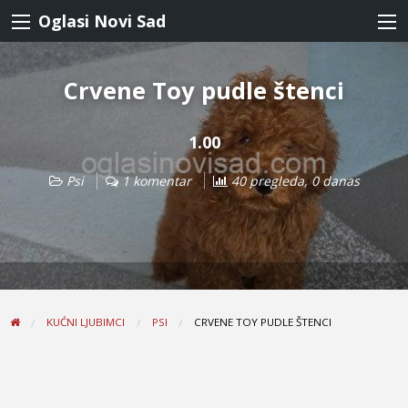
Oglasi Novi Sad
Crvene Toy pudle štenci
1.00
Psi
1 komentar
40 pregleda, 0 danas
KUĆNI LJUBIMCI
PSI
CRVENE TOY PUDLE ŠTENCI