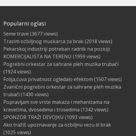
Popularni oglasi
Seme trave
(3677 views)
Trazim ozbiljnog muskarca za brak
(2018 views)
Pekarskoj industriji potreban radnik na poziciji:
KOMERCIJALISTA NA TERENU
(1959 views)
Pogrebni orkestar za sahrane pleh muzika trubači
(1924 views)
Folija,cuva privatnost ogledalo efektom
(1507 views)
Zvanični pogrebni orkestar za sahrane pleh muzika
trubači
(1430 views)
Popravljam sve vrste makaza i mehanizama na
krevetima, dvosedima i trosedima
(1342 views)
SPONZOR TRAŽI DEVOJKU
(1093 views)
Ako tražiš upoznavanje za ozbiljnu vezu ili brak
(1025 views)