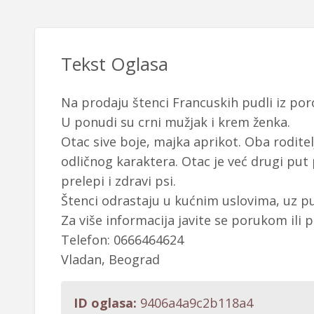
Tekst Oglasa
Na prodaju štenci Francuskih pudli iz por
U ponudi su crni mužjak i krem ženka.
Otac sive boje, majka aprikot. Oba roditelja
odličnog karaktera. Otac je već drugi put 
prelepi i zdravi psi.
Štenci odrastaju u kućnim uslovima, uz pun
Za više informacija javite se porukom ili 
Telefon: 0666464624
Vladan, Beograd
ID oglasa:
9406a4a9c2b118a4