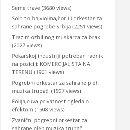
Seme trave
(3680 views)
Solo truba,violina,hor ili orkestar za
sahrane pogrebe Srbija
(2251 views)
Trazim ozbiljnog muskarca za brak
(2027 views)
Pekarskoj industriji potreban radnik
na poziciji: KOMERCIJALISTA NA
TERENU
(1961 views)
Pogrebni orkestar za sahrane pleh
muzika trubači
(1927 views)
Folija,cuva privatnost ogledalo
efektom
(1508 views)
Zvanični pogrebni orkestar za
sahrane pleh muzika trubači