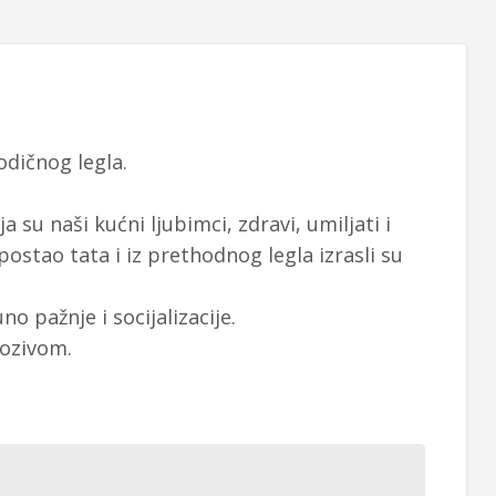
odičnog legla.
 su naši kućni ljubimci, zdravi, umiljati i
postao tata i iz prethodnog legla izrasli su
o pažnje i socijalizacije.
pozivom.