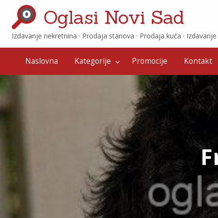
Oglasi Novi Sad
Izdavanje nekretnina · ‎Prodaja stanova · ‎Prodaja kuća · ‎Izdavanj
Promocije
Kontakt
Naslovna
Kategorije
Promocije
Kontakt
F