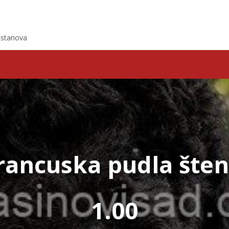
e stanova
rancuska pudla šten
1.00