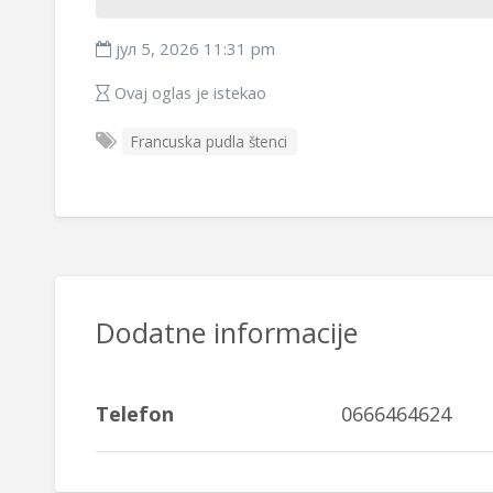
јул 5, 2026 11:31 pm
Ovaj oglas je istekao
Francuska pudla štenci
Dodatne informacije
Telefon
0666464624