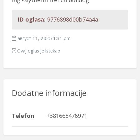
Ing -Slytherin french bulldog
ID oglasa:
9776898d00b74a4a
август 11, 2025 1:31 pm
Ovaj oglas je istekao
Dodatne informacije
Telefon
+381665476971