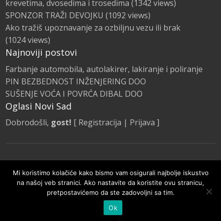
krevetima, dvosedima i trosedima
(1342 views)
SPONZOR TRAŽI DEVOJKU
(1092 views)
Ako tražiš upoznavanje za ozbiljnu vezu ili brak
(1024 views)
Najnoviji postovi
Farbanje automobila, autolakirer, lakiranje i poliranje
PIN BEZBEDNOST INŽENJERING DOO
SUŠENJE VOĆA I POVRĆA DIBAL DOO
Oglasi Novi Sad
Dobrodošli,
gost!
[
Registracija
|
Prijava
]
Naslovna
Kategorije Oglasa
Promocije
Mi koristimo kolačiće kako bismo vam osigurali najbolje iskustvo
Pravila i smernice
na našoj veb stranici. Ako nastavite da koristite ovu stranicu,
pretpostavićemo da ste zadovoljni sa tim.
© Oglasi Novi Sad 2020 | Sva prava zadržana.
Ok