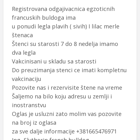
Registrovana odgajivacnica egzoticnih
francuskih buldoga ima
u ponudi legla plavih ( sivih) I lilac merle
štenaca
Štenci su starosti 7 do 8 nedelja imamo
dva legla
Vakcinisani u skladu sa starosti
Do preuzimanja stenci ce imati kompletnu
vakcinaciju
Pozovite nas i rezervisite štene na vreme
Šaljemo na bilo koju adresu u zemlji i
inostranstvu
Oglas je usluzni zato molim vas pozovite
na broj iz oglasa
za sve dalje informacije +381665476971