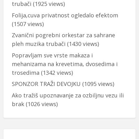
trubači
(1925 views)
Folija,cuva privatnost ogledalo efektom
(1507 views)
Zvanični pogrebni orkestar za sahrane
pleh muzika trubači
(1430 views)
Popravljam sve vrste makaza i
mehanizama na krevetima, dvosedima i
trosedima
(1342 views)
SPONZOR TRAŽI DEVOJKU
(1095 views)
Ako tražiš upoznavanje za ozbiljnu vezu ili
brak
(1026 views)