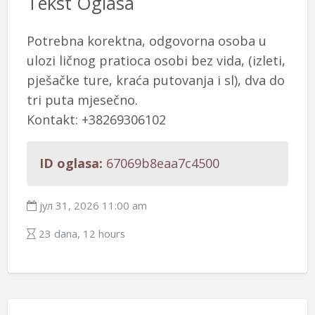
Tekst Oglasa
Potrebna korektna, odgovorna osoba u
ulozi ličnog pratioca osobi bez vida, (izleti,
pješačke ture, kraća putovanja i sl), dva do
tri puta mjesečno.
Kontakt: +38269306102
ID oglasa:
67069b8eaa7c4500
јул 31, 2026 11:00 am
23 dana, 12 hours