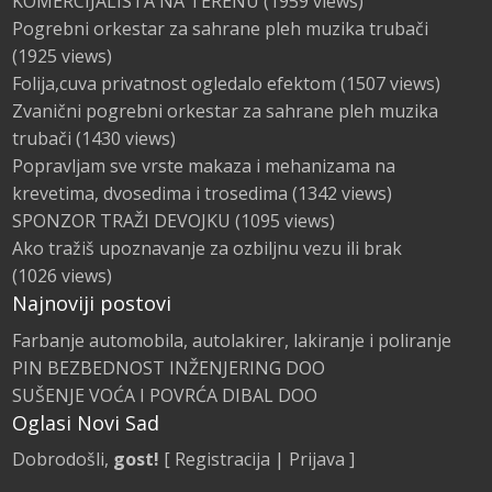
KOMERCIJALISTA NA TERENU
(1959 views)
Pogrebni orkestar za sahrane pleh muzika trubači
(1925 views)
Folija,cuva privatnost ogledalo efektom
(1507 views)
Zvanični pogrebni orkestar za sahrane pleh muzika
trubači
(1430 views)
Popravljam sve vrste makaza i mehanizama na
krevetima, dvosedima i trosedima
(1342 views)
SPONZOR TRAŽI DEVOJKU
(1095 views)
Ako tražiš upoznavanje za ozbiljnu vezu ili brak
(1026 views)
Najnoviji postovi
Farbanje automobila, autolakirer, lakiranje i poliranje
PIN BEZBEDNOST INŽENJERING DOO
SUŠENJE VOĆA I POVRĆA DIBAL DOO
Oglasi Novi Sad
Dobrodošli,
gost!
[
Registracija
|
Prijava
]