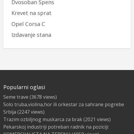
Dvosoban Spens
Krevet na sprat
Opel Corsa C
Izdavanje stana
Popularni oglasi
Seme trave
(3678 views)
Solo truba,violina,hor ili orkestar za sahrane pogrebe
Srbija
(2247 views)
Trazim ozbiljnog muskarca za brak
(2021 views)
Pekarskoj industriji potreban radnik na poziciji: