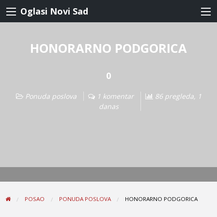
Oglasi Novi Sad
HONORARNO PODGORICA
0
Ponuda poslova
1 komentar
86 pregleda, 1
danas
POSAO
PONUDA POSLOVA
HONORARNO PODGORICA