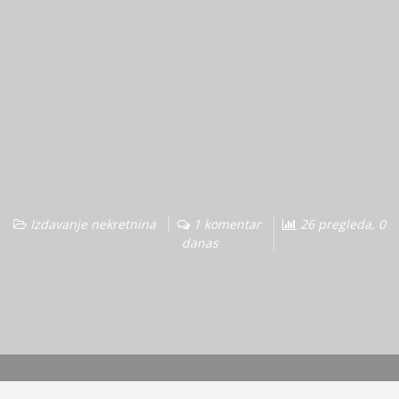
Izdavanje nekretnina
1 komentar
26 pregleda, 0
danas