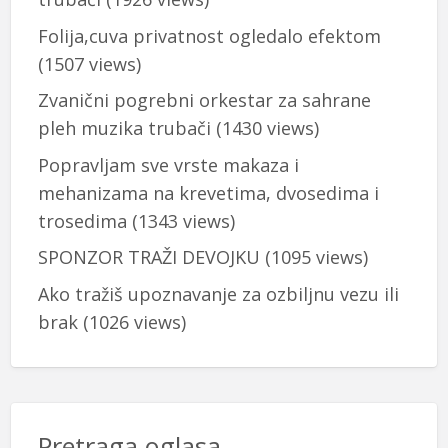
Folija,cuva privatnost ogledalo efektom
(1507 views)
Zvanični pogrebni orkestar za sahrane
pleh muzika trubači
(1430 views)
Popravljam sve vrste makaza i
mehanizama na krevetima, dvosedima i
trosedima
(1343 views)
SPONZOR TRAŽI DEVOJKU
(1095 views)
Ako tražiš upoznavanje za ozbiljnu vezu ili
brak
(1026 views)
Pretraga oglasa