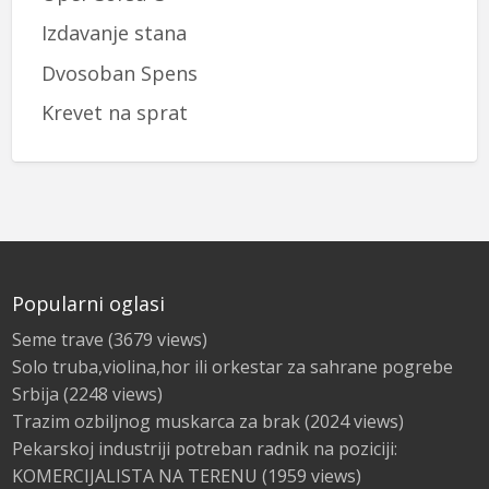
Izdavanje stana
Dvosoban Spens
Krevet na sprat
Popularni oglasi
Seme trave
(3679 views)
Solo truba,violina,hor ili orkestar za sahrane pogrebe
Srbija
(2248 views)
Trazim ozbiljnog muskarca za brak
(2024 views)
Pekarskoj industriji potreban radnik na poziciji:
KOMERCIJALISTA NA TERENU
(1959 views)