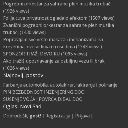
Pogrebni orkestar za sahrane pleh muzika trubači
(1926 views)
Folija,cuva privatnost ogledalo efektom
(1507 views)
Zvanični pogrebni orkestar za sahrane pleh muzika
trubači
(1430 views)
Popravljam sve vrste makaza i mehanizama na
krevetima, dvosedima i trosedima
(1343 views)
SPONZOR TRAŽI DEVOJKU
(1095 views)
Ako tražiš upoznavanje za ozbiljnu vezu ili brak
(1026 views)
Najnoviji postovi
Farbanje automobila, autolakirer, lakiranje i poliranje
PIN BEZBEDNOST INŽENJERING DOO
SUŠENJE VOĆA I POVRĆA DIBAL DOO
Oglasi Novi Sad
Dobrodošli,
gost!
[
Registracija
|
Prijava
]