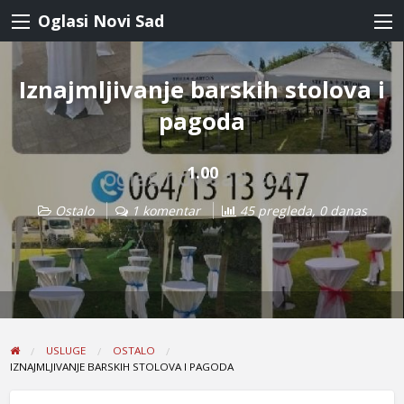
Oglasi Novi Sad
Iznajmljivanje barskih stolova i
pagoda
1.00
Ostalo
1 komentar
45 pregleda, 0 danas
USLUGE
OSTALO
IZNAJMLJIVANJE BARSKIH STOLOVA I PAGODA