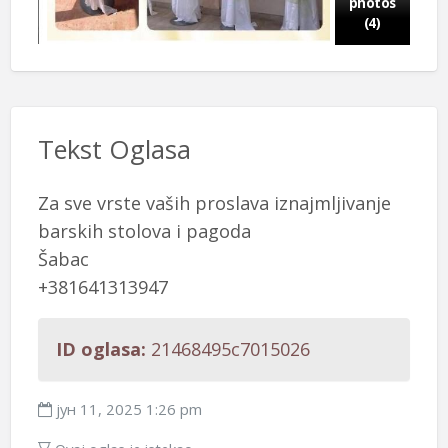
photos
(4)
Tekst Oglasa
Za sve vrste vaših proslava iznajmljivanje
barskih stolova i pagoda
Šabac
+381641313947
ID oglasa:
21468495c7015026
јун 11, 2025 1:26 pm