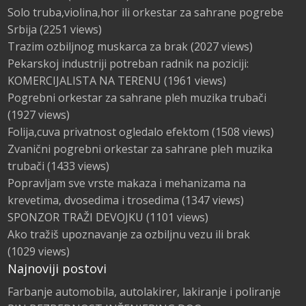
Solo truba,violina,hor ili orkestar za sahrane pogrebe
Srbija
(2251 views)
Trazim ozbiljnog muskarca za brak
(2027 views)
Pekarskoj industriji potreban radnik na poziciji:
KOMERCIJALISTA NA TERENU
(1961 views)
Pogrebni orkestar za sahrane pleh muzika trubači
(1927 views)
Folija,cuva privatnost ogledalo efektom
(1508 views)
Zvanični pogrebni orkestar za sahrane pleh muzika
trubači
(1433 views)
Popravljam sve vrste makaza i mehanizama na
krevetima, dvosedima i trosedima
(1347 views)
SPONZOR TRAŽI DEVOJKU
(1101 views)
Ako tražiš upoznavanje za ozbiljnu vezu ili brak
(1029 views)
Najnoviji postovi
Farbanje automobila, autolakirer, lakiranje i poliranje