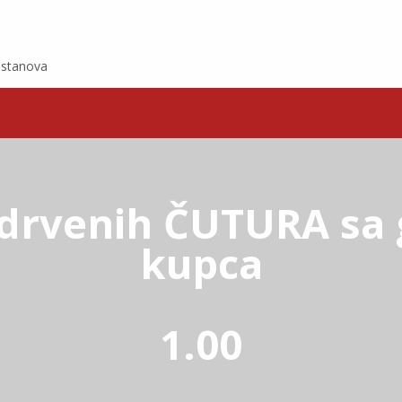
e stanova
 drvenih ČUTURA sa 
kupca
1.00