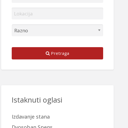
Pretraga
Istaknuti oglasi
Izdavanje stana
Dvosoban Spens