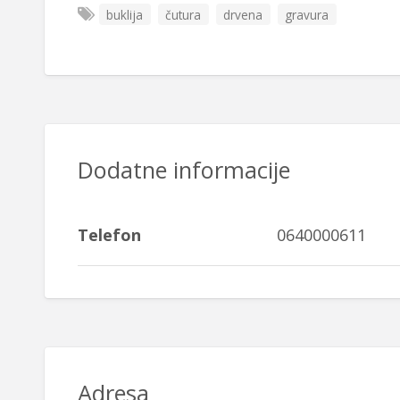
buklija
čutura
drvena
gravura
Dodatne informacije
Telefon
0640000611
Adresa