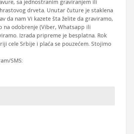
avure, sa jednostranim graviranjem ili
hrastovog drveta. Unutar čuture je staklena
kav da nam Vi kazete šta želite da graviramo,
na odobrenje (Viber, Whatsapp ili
viramo. Izrada pripreme je besplatna. Rok
iji cele Srbije i plaća se pouzećem. Stojimo
ram/SMS: