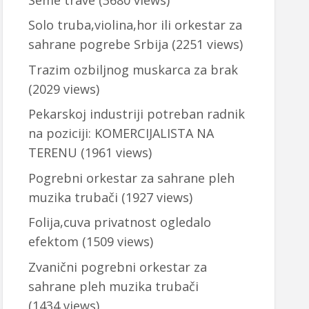
Solo truba,violina,hor ili orkestar za
sahrane pogrebe Srbija
(2251 views)
Trazim ozbiljnog muskarca za brak
(2029 views)
Pekarskoj industriji potreban radnik
na poziciji: KOMERCIJALISTA NA
TERENU
(1961 views)
Pogrebni orkestar za sahrane pleh
muzika trubači
(1927 views)
Folija,cuva privatnost ogledalo
efektom
(1509 views)
Zvanični pogrebni orkestar za
sahrane pleh muzika trubači
(1434 views)