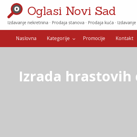
Oglasi Novi Sad
Izdavanje nekretnina · ‎Prodaja stanova · ‎Prodaja kuća · ‎Izdavanj
Promocije
Kontakt
Naslovna
Kategorije
Promocije
Kontakt
Izrada hrastovih