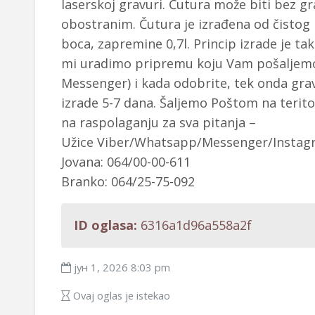
laserskoj gravuri. Čutura može biti bez gr
obostranim. Čutura je izrađena od čistog 
boca, zapremine 0,7l. Princip izrade je ta
mi uradimo pripremu koju Vam pošaljemo 
Messenger) i kada odobrite, tek onda gra
izrade 5-7 dana. Šaljemo Poštom na teritor
na raspolaganju za sva pitanja –
Užice Viber/Whatsapp/Messenger/Instag
Jovana: 064/00-00-611
Branko: 064/25-75-092
ID oglasa:
6316a1d96a558a2f
јун 1, 2026 8:03 pm
Ovaj oglas je istekao