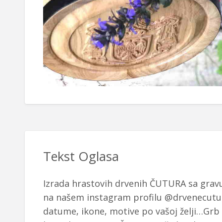
Tekst Oglasa
Izrada hrastovih drvenih ČUTURA sa gravu
na našem instagram profilu @drvenecutu
datume, ikone, motive po vašoj želji…Grb 