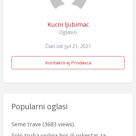
Kucni ljubimac
Oglasio
Član od: јул 21, 2021
Kontaktiraj Prodavca
Popularni oglasi
Seme trave
(3683 views)
Solo truba,violina,hor ili orkestar za