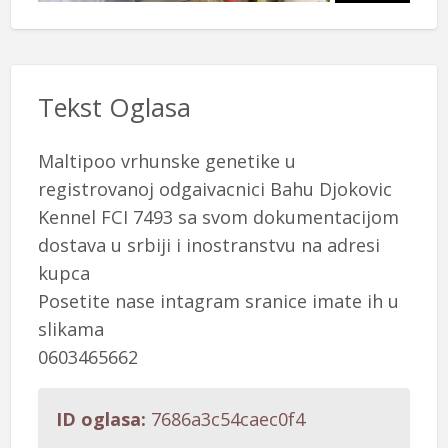
Tekst Oglasa
Maltipoo vrhunske genetike u
registrovanoj odgaivacnici Bahu Djokovic
Kennel FCI 7493 sa svom dokumentacijom
dostava u srbiji i inostranstvu na adresi
kupca
Posetite nase intagram sranice imate ih u
slikama
0603465662
ID oglasa:
7686a3c54caec0f4