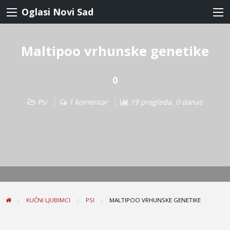
Oglasi Novi Sad
Maltipoo vrhunske genetike
0
Psi
1 komentar
19 pregleda, 0 danas
KUĆNI LJUBIMCI
PSI
MALTIPOO VRHUNSKE GENETIKE