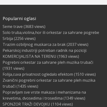
Popularni oglasi
Seme trave
(3683 views)
Solo truba,violina,hor ili orkestar za sahrane pogrebe
Srbija
(2256 views)
Trazim ozbiljnog muskarca za brak
(2037 views)
Pekarskoj industriji potreban radnik na poziciji:
KOMERCIJALISTA NA TERENU
(1963 views)
Pogrebni orkestar za sahrane pleh muzika trubači
(1931 views)
Folija,cuva privatnost ogledalo efektom
(1510 views)
Zvanični pogrebni orkestar za sahrane pleh muzika
trubači
(1435 views)
Popravljam sve vrste makaza i mehanizama na
krevetima, dvosedima i trosedima
(1349 views)
SPONZOR TRAŽI DEVOJKU
(1104 views)