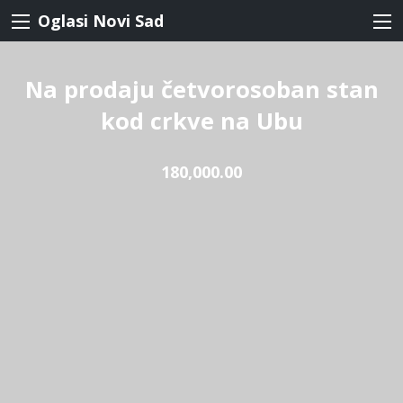
Oglasi Novi Sad
Na prodaju četvorosoban stan
kod crkve na Ubu
180,000.00