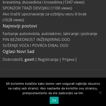
krevetima, dvosedima i trosedima
(1347 views)
SPONZOR TRAŽI DEVOJKU
(1100 views)
Ako tražiš upoznavanje za ozbiljnu vezu ili brak
(1028 views)
Najnoviji postovi
Farbanje automobila, autolakirer, lakiranje i poliranje
PIN BEZBEDNOST INŽENJERING DOO
SUŠENJE VOĆA I POVRĆA DIBAL DOO
Oglasi Novi Sad
Dobrodošli,
gost!
[
Registracija
|
Prijava
]
Naslovna
Kategorije Oglasa
Promocije
Mi koristimo kolačiće kako bismo vam osigurali najbolje iskustvo
Pravila i smernice
na našoj veb stranici. Ako nastavite da koristite ovu stranicu,
pretpostavićemo da ste zadovoljni sa tim.
© Oglasi Novi Sad 2020 | Sva prava zadržana.
Ok