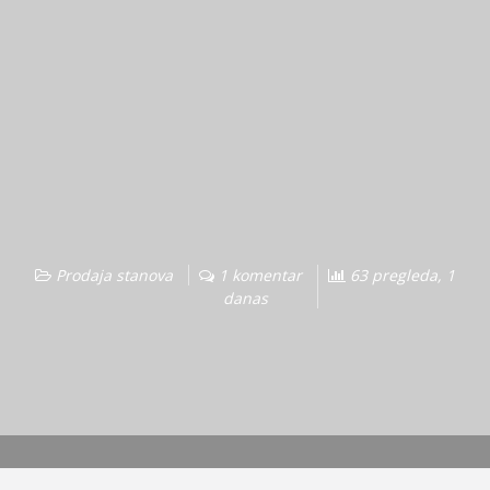
Prodaja stanova
1 komentar
63 pregleda, 1
danas