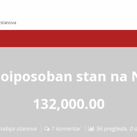
e stanova
oiposoban stan na
132,000.00
rodaja stanova
1 komentar
56 pregleda, 0 