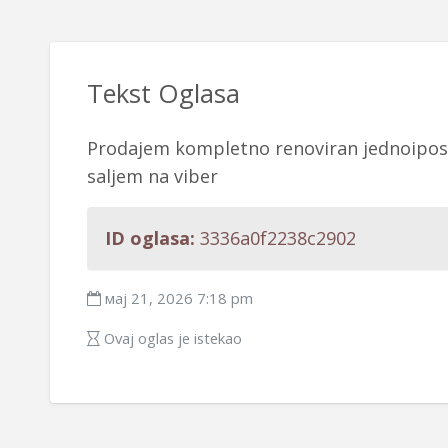
Tekst Oglasa
Prodajem kompletno renoviran jednoipos
saljem na viber
ID oglasa:
3336a0f2238c2902
мај 21, 2026 7:18 pm
Ovaj oglas je istekao