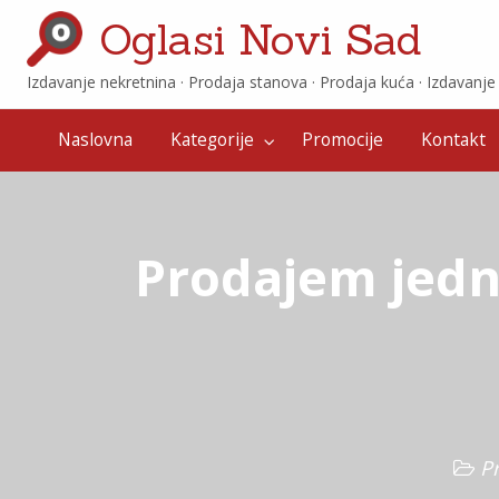
Oglasi Novi Sad
Izdavanje nekretnina · ‎Prodaja stanova · ‎Prodaja kuća · ‎Izdavanj
Promocije
Kontakt
Naslovna
Kategorije
Promocije
Kontakt
Prodajem jedn
P