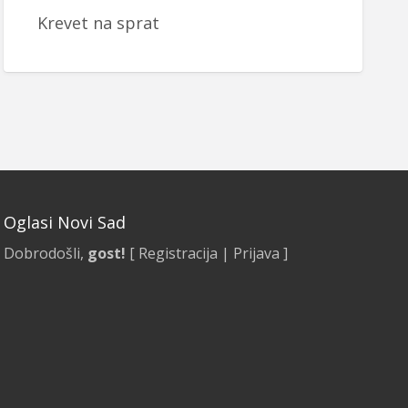
Krevet na sprat
Oglasi Novi Sad
Dobrodošli,
gost!
[
Registracija
|
Prijava
]