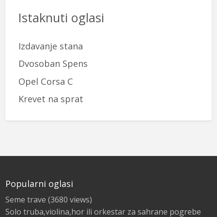
Istaknuti oglasi
Izdavanje stana
Dvosoban Spens
Opel Corsa C
Krevet na sprat
Popularni oglasi
Seme trave
(3680 views)
Solo truba,violina,hor ili orkestar za sahrane pogrebe