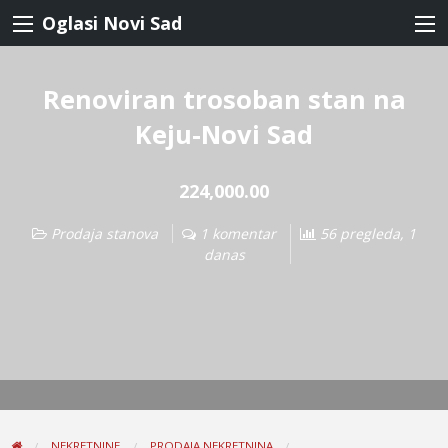
Oglasi Novi Sad
Renoviran trosoban stan na
Keju-Novi Sad
224,000.00
Prodaja stanova
1 komentar
56 pregleda, 1
danas
NEKRETNINE
PRODAJA NEKRETNINA