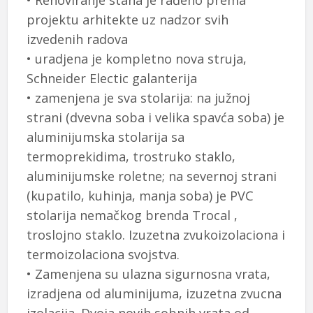
• Renoviranje stana je rađeno prema
projektu arhitekte uz nadzor svih
izvedenih radova
• uradjena je kompletno nova struja,
Schneider Electic galanterija
• zamenjena je sva stolarija: na južnoj
strani (dvevna soba i velika spavća soba) je
aluminijumska stolarija sa
termoprekidima, trostruko staklo,
aluminijumske roletne; na severnoj strani
(kupatilo, kuhinja, manja soba) je PVC
stolarija nemačkog brenda Trocal ,
troslojno staklo. Izuzetna zvukoizolaciona i
termoizolaciona svojstva.
• Zamenjena su ulazna sigurnosna vrata,
izradjena od aluminijuma, izuzetna zvucna