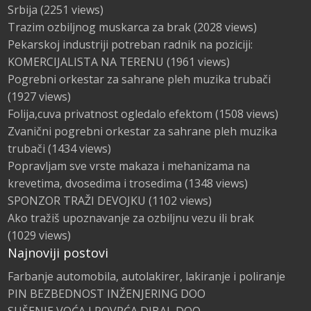
Srbija
(2251 views)
Trazim ozbiljnog muskarca za brak
(2028 views)
Pekarskoj industriji potreban radnik na poziciji:
KOMERCIJALISTA NA TERENU
(1961 views)
Pogrebni orkestar za sahrane pleh muzika trubači
(1927 views)
Folija,cuva privatnost ogledalo efektom
(1508 views)
Zvanični pogrebni orkestar za sahrane pleh muzika
trubači
(1434 views)
Popravljam sve vrste makaza i mehanizama na
krevetima, dvosedima i trosedima
(1348 views)
SPONZOR TRAŽI DEVOJKU
(1102 views)
Ako tražiš upoznavanje za ozbiljnu vezu ili brak
(1029 views)
Najnoviji postovi
Farbanje automobila, autolakirer, lakiranje i poliranje
PIN BEZBEDNOST INŽENJERING DOO
SUŠENJE VOĆA I POVRĆA DIBAL DOO