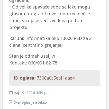
ugrađeni)
• Od velike spavaće sobe se lako mogu
gipsom pregraditi dve konforne dečije
sobe, struja je već izvedena po tom
projektu
Računi: Informatika oko 13000 RSD za 2
člana (centralno grejanje).
Stan je odmah useljiv!
Kontakt: 060/091-82-78
ID oglasa:
7306a0c5eef1aae4
мај 19, 2026 4:59 pm
Ovaj oglas je istekao