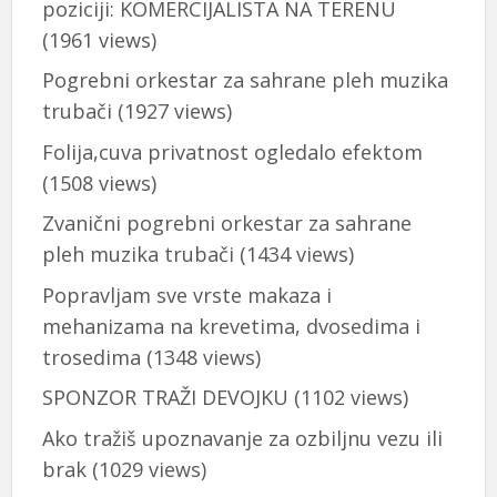
poziciji: KOMERCIJALISTA NA TERENU
(1961 views)
Pogrebni orkestar za sahrane pleh muzika
trubači
(1927 views)
Folija,cuva privatnost ogledalo efektom
(1508 views)
Zvanični pogrebni orkestar za sahrane
pleh muzika trubači
(1434 views)
Popravljam sve vrste makaza i
mehanizama na krevetima, dvosedima i
trosedima
(1348 views)
SPONZOR TRAŽI DEVOJKU
(1102 views)
Ako tražiš upoznavanje za ozbiljnu vezu ili
brak
(1029 views)