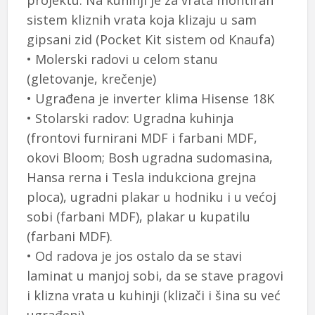
projektu. Na kuhinji je za vrata montiran
sistem kliznih vrata koja klizaju u sam
gipsani zid (Pocket Kit sistem od Knaufa)
• Molerski radovi u celom stanu
(gletovanje, krečenje)
• Ugrađena je inverter klima Hisense 18K
• Stolarski radov: Ugradna kuhinja
(frontovi furnirani MDF i farbani MDF,
okovi Bloom; Bosh ugradna sudomasina,
Hansa rerna i Tesla indukciona grejna
ploca), ugradni plakar u hodniku i u većoj
sobi (farbani MDF), plakar u kupatilu
(farbani MDF).
• Od radova je jos ostalo da se stavi
laminat u manjoj sobi, da se stave pragovi
i klizna vrata u kuhinji (klizači i šina su već