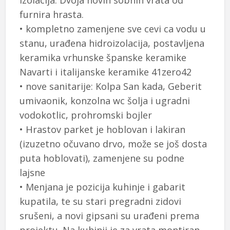
izolacija. Dvoja novih sobnih vrata od
furnira hrasta.
• kompletno zamenjene sve cevi ca vodu u
stanu, urađena hidroizolacija, postavljena
keramika vrhunske španske keramike
Navarti i italijanske keramike 41zero42
• nove sanitarije: Kolpa San kada, Geberit
umivaonik, konzolna wc šolja i ugradni
vodokotlic, prohromski bojler
• Hrastov parket je hoblovan i lakiran
(izuzetno očuvano drvo, može se još dosta
puta hoblovati), zamenjene su podne
lajsne
• Menjana je pozicija kuhinje i gabarit
kupatila, te su stari pregradni zidovi
srušeni, a novi gipsani su urađeni prema